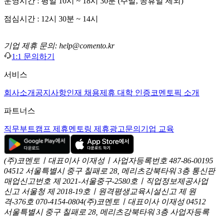
운영시간 : 평일 10시 ~ 18시 30분 (주말, 공휴일 제외)
점심시간 : 12시 30분 ~ 14시
기업 제휴 문의: help@comento.kr
1:1 문의하기
서비스
회사소개
공지사항
인재 채용
제휴 대학 인증
코멘토픽 소개
파트너스
직무부트캠프 제휴
멘토링 제휴
광고문의
기업 교육
(주)코멘토ㅣ대표이사 이재성ㅣ사업자등록번호 487-86-00195
04512 서울특별시 중구 칠패로 28, 메리츠강북타워 3층
통신판
매업신고번호 제 2021-서울중구-2580호ㅣ직업정보제공사업
신고
서울청 제 2018-19호ㅣ원격평생교육시설신고 제 원
격-376호
070-4154-0804
(주)코멘토ㅣ대표이사 이재성
04512
서울특별시 중구 칠패로 28, 메리츠강북타워 3층
사업자등록