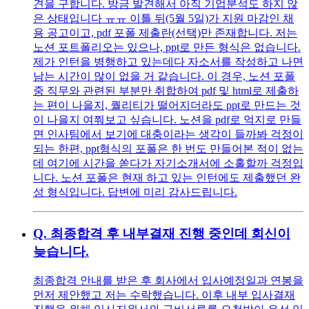
견을 구합니다. 방금 발견해서 아직 기업분석도 하지 않
은 상태입니다 ㅠㅠ 이틀 뒤(5월 5일)가 지원 마감인 채
용 공고이고, pdf 포폴 제출란(선택)만 존재합니다. 저는
노션 포트폴리오는 있으나, ppt로 만든 형식은 없습니다.
제가 인턴을 병행하고 있는데다 자소서를 작성하고 나면
남는 시간이 많이 없을 거 같습니다. 이 경우, 노션 포폴
중 직무와 관련된 부분만 취합하여 pdf 및 html로 제출하
는 편이 나을지, 퀄리티가 떨어지더라도 ppt로 만드는 것
이 나을지 여쭤보고 싶습니다. 노션을 pdf로 억지로 만들
면 인사팀에서 보기에 대충이라는 생각이 들까봐 걱정이
되는 한편, ppt형식의 포폴은 한 번도 만들어본 적이 없는
데 여기에 시간을 쏟다가 자기소개서에 소홀할까 걱정입
니다. 노션 포폴은 현재 하고 있는 인턴에도 제출했던 완
성 형식입니다. 답변에 미리 감사드립니다.
Q.
최종합격 후 내부결재 진행 중인데 회신이
늦습니다.
최종합격 안내를 받은 후 회사에서 입사예정일과 연봉을
먼저 제안했고 저는 수락했습니다. 이후 내부 입사결재