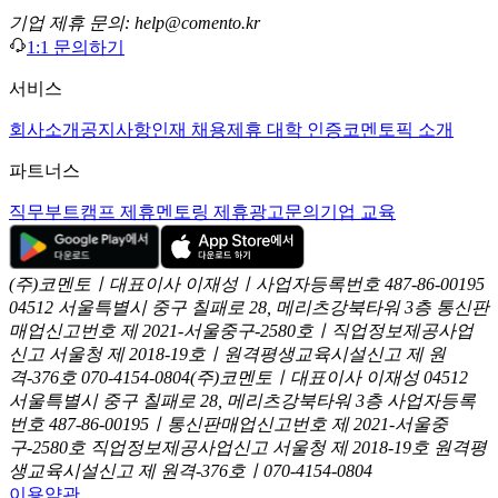
기업 제휴 문의: help@comento.kr
1:1 문의하기
서비스
회사소개
공지사항
인재 채용
제휴 대학 인증
코멘토픽 소개
파트너스
직무부트캠프 제휴
멘토링 제휴
광고문의
기업 교육
(주)코멘토ㅣ대표이사 이재성ㅣ사업자등록번호 487-86-00195
04512 서울특별시 중구 칠패로 28, 메리츠강북타워 3층
통신판
매업신고번호 제 2021-서울중구-2580호ㅣ직업정보제공사업
신고
서울청 제 2018-19호ㅣ원격평생교육시설신고 제 원
격-376호
070-4154-0804
(주)코멘토ㅣ대표이사 이재성
04512
서울특별시 중구 칠패로 28, 메리츠강북타워 3층
사업자등록
번호 487-86-00195ㅣ통신판매업신고번호 제 2021-서울중
구-2580호
직업정보제공사업신고 서울청 제 2018-19호
원격평
생교육시설신고 제 원격-376호ㅣ070-4154-0804
이용약관