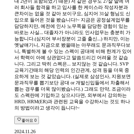
대 2년이 포함되었기 때문) 저 같은 경우도 27살 말에 여
러 회사들 합격을 하고 입사를 한 케이스라 작성자분과
큰차이는 없을 것 같아 보이구요, 심지어 31살 형님도 신
입으로 들어온 것을 봤습니다!~ 지금은 공정설계업무를
담당하지만, 예전에 인사 노무쪽을 담당한 경험이 있는
바로는 사실... 대졸자가 아니라도 인사업무는 충분히 가
능합니다.(심지어 부서장분이 고졸 출신...) 하지만, 이는
옛날얘기니, 지금으로 봤을때는 아무래도 문과직무다보
니, 특별하게 볼 수 있는 스펙이 공대에 비해 한계가 있어
서 학력이 아예 상관없다고 말씀드리긴 어려울 것 같습
니다. 그리고 딱히 스펙은... 보지않는 것 같습니다. SVP
교육기간때의 해당 인력의 인간관계, 성격 등을 더욱 중
요하게 보는 것 같았습니다. (실제로 삼성인사, 지원보면
문과직무를 뽑기보단 공대 or 개발신입들에서 차출해서
뽑는 경우를 더욱 많이봤습니다.) 그래도 만약, 조금이라
도 스펙란에 기입하고 싶으시다면, 외부에서 강의하는
HRD, HRM(ER)과 관련된 교육을 수강하시는 것도 하나
의 방법이라고 생각이 듭니다!~
좋아요
0
2024.11.26