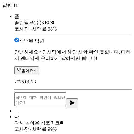
답변
11
졸
졸린왈루
(주)KEC
코사장
∙ 채택률
98
%
채택된 답변
안녕하세요~ 인사팀에서 해당 사항 확인 못합니다. 따라
서 멘티님께 유리하게 답하시면 됩니다!
좋아요
0
2025.01.23
다
다시 돌아온 상
코미코
코사장
∙ 채택률
99
%