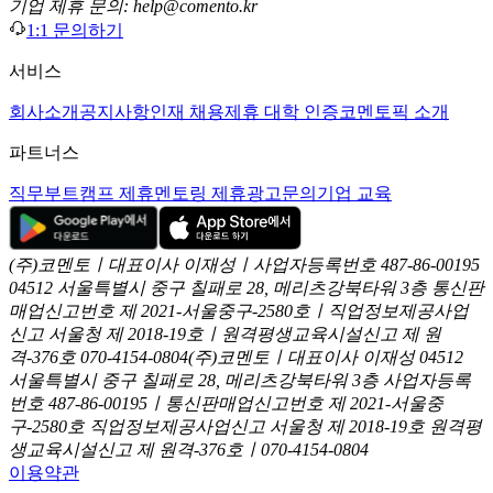
기업 제휴 문의: help@comento.kr
1:1 문의하기
서비스
회사소개
공지사항
인재 채용
제휴 대학 인증
코멘토픽 소개
파트너스
직무부트캠프 제휴
멘토링 제휴
광고문의
기업 교육
(주)코멘토ㅣ대표이사 이재성ㅣ사업자등록번호 487-86-00195
04512 서울특별시 중구 칠패로 28, 메리츠강북타워 3층
통신판
매업신고번호 제 2021-서울중구-2580호ㅣ직업정보제공사업
신고
서울청 제 2018-19호ㅣ원격평생교육시설신고 제 원
격-376호
070-4154-0804
(주)코멘토ㅣ대표이사 이재성
04512
서울특별시 중구 칠패로 28, 메리츠강북타워 3층
사업자등록
번호 487-86-00195ㅣ통신판매업신고번호 제 2021-서울중
구-2580호
직업정보제공사업신고 서울청 제 2018-19호
원격평
생교육시설신고 제 원격-376호ㅣ070-4154-0804
이용약관