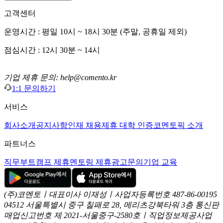
고객센터
운영시간 : 평일 10시 ~ 18시 30분 (주말, 공휴일 제외)
점심시간 : 12시 30분 ~ 14시
기업 제휴 문의: help@comento.kr
1:1 문의하기
서비스
회사소개
공지사항
인재 채용
제휴 대학 인증
코멘토픽 소개
파트너스
직무부트캠프 제휴
멘토링 제휴
광고문의
기업 교육
(주)코멘토ㅣ대표이사 이재성ㅣ사업자등록번호 487-86-00195
04512 서울특별시 중구 칠패로 28, 메리츠강북타워 3층
통신판
매업신고번호 제 2021-서울중구-2580호ㅣ직업정보제공사업