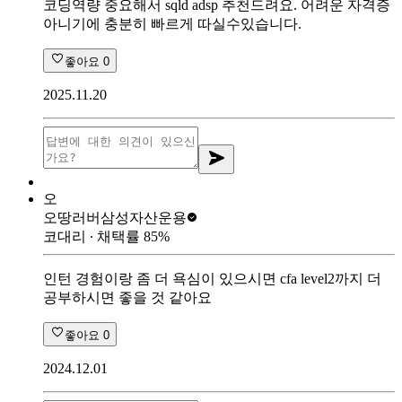
코딩역량 중요해서 sqld adsp 추천드려요. 어려운 자격증
아니기에 충분히 빠르게 따실수있습니다.
좋아요
0
2025.11.20
오
오땅러버
삼성자산운용
코대리
∙ 채택률
85
%
인턴 경험이랑 좀 더 욕심이 있으시면 cfa level2까지 더
공부하시면 좋을 것 같아요
좋아요
0
2024.12.01