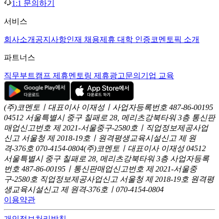
1:1 문의하기
서비스
회사소개
공지사항
인재 채용
제휴 대학 인증
코멘토픽 소개
파트너스
직무부트캠프 제휴
멘토링 제휴
광고문의
기업 교육
(주)코멘토ㅣ대표이사 이재성ㅣ사업자등록번호 487-86-00195
04512 서울특별시 중구 칠패로 28, 메리츠강북타워 3층
통신판
매업신고번호 제 2021-서울중구-2580호ㅣ직업정보제공사업
신고
서울청 제 2018-19호ㅣ원격평생교육시설신고 제 원
격-376호
070-4154-0804
(주)코멘토ㅣ대표이사 이재성
04512
서울특별시 중구 칠패로 28, 메리츠강북타워 3층
사업자등록
번호 487-86-00195ㅣ통신판매업신고번호 제 2021-서울중
구-2580호
직업정보제공사업신고 서울청 제 2018-19호
원격평
생교육시설신고 제 원격-376호ㅣ070-4154-0804
이용약관
개인정보처리방침