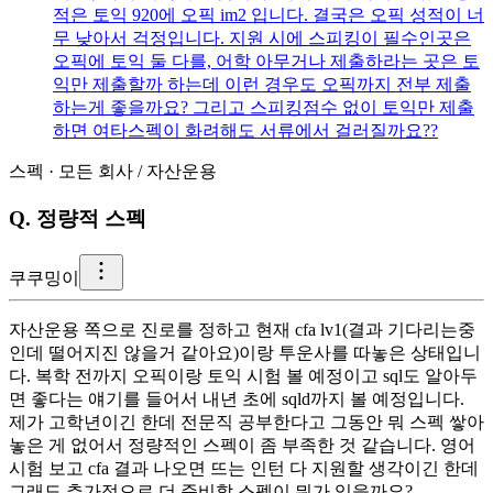
적은 토익 920에 오픽 im2 입니다. 결국은 오픽 성적이 너
무 낮아서 걱정입니다. 지원 시에 스피킹이 필수인곳은
오픽에 토익 둘 다를, 어학 아무거나 제출하라는 곳은 토
익만 제출할까 하는데 이런 경우도 오픽까지 전부 제출
하는게 좋을까요? 그리고 스피킹점수 없이 토익만 제출
하면 여타스펙이 화려해도 서류에서 걸러질까요??
스펙
·
모든 회사
/
자산운용
Q.
정량적 스펙
쿠
쿠밍이
자산운용 쪽으로 진로를 정하고 현재 cfa lv1(결과 기다리는중
인데 떨어지진 않을거 같아요)이랑 투운사를 따놓은 상태입니
다. 복학 전까지 오픽이랑 토익 시험 볼 예정이고 sql도 알아두
면 좋다는 얘기를 들어서 내년 초에 sqld까지 볼 예정입니다.
제가 고학년이긴 한데 전문직 공부한다고 그동안 뭐 스펙 쌓아
놓은 게 없어서 정량적인 스펙이 좀 부족한 것 같습니다. 영어
시험 보고 cfa 결과 나오면 뜨는 인턴 다 지원할 생각이긴 한데
그래도 추가적으로 더 준비할 스펙이 뭐가 있을까요?