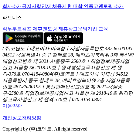
회사소개
공지사항
인재 채용
제휴 대학 인증
코멘토픽 소개
파트너스
직무부트캠프 제휴
멘토링 제휴
광고문의
기업 교육
(주)코멘토ㅣ대표이사 이재성ㅣ사업자등록번호 487-86-00195
04512 서울특별시 중구 칠패로 28, 메리츠강북타워 3층
통신판
매업신고번호 제 2021-서울중구-2580호ㅣ직업정보제공사업
신고
서울청 제 2018-19호ㅣ원격평생교육시설신고 제 원
격-376호
070-4154-0804
(주)코멘토ㅣ대표이사 이재성
04512
서울특별시 중구 칠패로 28, 메리츠강북타워 3층
사업자등록
번호 487-86-00195ㅣ통신판매업신고번호 제 2021-서울중
구-2580호
직업정보제공사업신고 서울청 제 2018-19호
원격평
생교육시설신고 제 원격-376호ㅣ070-4154-0804
이용약관
개인정보처리방침
Copyright by (주)코멘토. All right reserved.