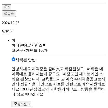
0
공유
2024.12.23
답변
7
하
하나린0417
지멘스
코전무
∙ 채택률
100
%
채택된 답변
안녕하세요 자격증은 잘따셨고 학점괜찮구.. 어학은 네
계획대로 올리시는게 좋구요.. 이정도면 제가보기엔 스
펙은 괜찮습니다. 교육들으시고 계속 수시채용공고보시
면서 정규직을 메인으로 서브를 인턴으로 계속지원해보
세요 R&D 관심있으면 대학원가셔야죠... 방향을 둘중하
나 잡으셔야겠네요
좋아요
0