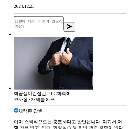
2024.12.23
화공쟁이컨설턴트
LG화학
코사장
∙ 채택률
82
%
채택된 답변
이미 스펙적으로는 충분하다고 판단됩니다. 여기서 더
할 것은 없고, 인턴, 현장실습 등 현업 관련 경험이 없다