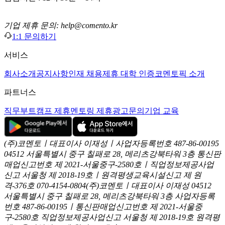
기업 제휴 문의: help@comento.kr
1:1 문의하기
서비스
회사소개
공지사항
인재 채용
제휴 대학 인증
코멘토픽 소개
파트너스
직무부트캠프 제휴
멘토링 제휴
광고문의
기업 교육
(주)코멘토ㅣ대표이사 이재성ㅣ사업자등록번호 487-86-00195
04512 서울특별시 중구 칠패로 28, 메리츠강북타워 3층
통신판
매업신고번호 제 2021-서울중구-2580호ㅣ직업정보제공사업
신고
서울청 제 2018-19호ㅣ원격평생교육시설신고 제 원
격-376호
070-4154-0804
(주)코멘토ㅣ대표이사 이재성
04512
서울특별시 중구 칠패로 28, 메리츠강북타워 3층
사업자등록
번호 487-86-00195ㅣ통신판매업신고번호 제 2021-서울중
구-2580호
직업정보제공사업신고 서울청 제 2018-19호
원격평