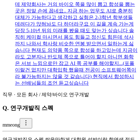
데 제약회사는 거의 바이오 쪽을 많이 뽑고 합성을 뽑는
곳은 정말 손에 꼽네요.. 지금 하는 업무도 AI로 충분히
대체가 가능하다고 생각하고 실험은 2-3학년 학부생들
데려다가 앉혀놔도 다 하더라구요 이 길을 계속 가는게
당장 5-10년 뒤의 미래를 봤을 때도 맞는가 싶습니다 솔
직히 케미컬 마시면서 몸도 힘들고 정신도 힘든데 석사
까지 나와서 학사랑 비슷한 연봉 받으면서 일하는게 싫
습니다 현재도 의약품 쪽으로 합성을 하고있는데 지금이
라도 고분자나 반도체 쪽으로 틀어야 할지 아니면 화학
은 서브 느낌으로만 잡고 AI 쪽 공부를 해야할지...(포폴
이랄건 없지만 대학입학 했을때 전공이 소프트웨어쪽이
라 불가능하지는 않을 것 같습니다) 현직에서 합성하시
는 선배님들의 조언 듣고싶습니다
직무
·
모든 회사
/
제약/바이오 연구개발
Q.
연구개발직 스펙
m
meong
연구개발직은 스펙 쌓을만한게 대학원 석박이랑 학연생 정도