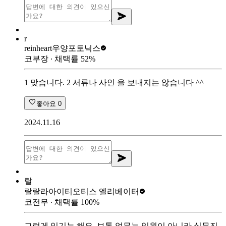
r
reinheart
우양포토닉스
코부장
∙ 채택률
52
%
1 맞습니다. 2 서류나 사인 을 보내지는 않습니다 ^^
좋아요
0
2024.11.16
랄
랄랄라아이티
오티스 엘리베이터
코전무
∙ 채택률
100
%
그런게 있기는 해요. 보통 업무는 임원이 아니라 실무진