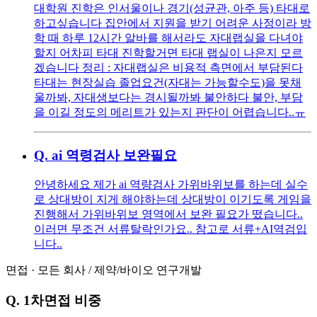
대학원 진학은 인서울이나 경기(성균관, 아주 등) 타대로
하고싶습니다 집안에서 지원을 받기 어려운 사정이라 방
학 때 하루 12시간 알바를 해서라도 자대랩실을 다녀야
할지 어차피 타대 진학할거면 타대 랩실이 나은지 모르
겠습니다 정리 : 자대랩실은 비용적 측면에서 부담된다
타대는 현장실습 졸업요건(자대는 가능할수도)을 못채
울까봐, 자대생보다는 경시될까봐 불안하다 불안, 부담
을 이길 정도의 메리트가 있는지 판단이 어렵습니다..ㅠ
Q.
ai 역령검사 보완필요
안녕하세요 제가 ai 역량검사 가위바위보를 하는데 실수
로 상대방이 지게 해야하는데 상대방이 이기도록 게임을
진행해서 가위바위보 영역에서 보완 필요가 떴습니다..
이러면 무조건 서류탈락인가요.. 참고로 서류+AI역검입
니다..
면접
·
모든 회사
/
제약/바이오 연구개발
Q.
1차면접 비중