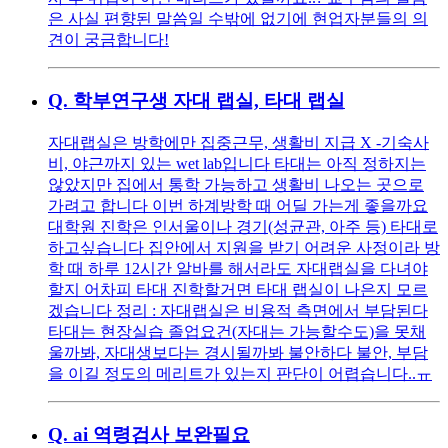
은 사실 편향된 말씀일 수밖에 없기에 현업자분들의 의
견이 궁금합니다!
Q.
학부연구생 자대 랩실, 타대 랩실
자대랩실은 방학에만 집중근무, 생활비 지급 X -기숙사
비, 야근까지 있는 wet lab입니다 타대는 아직 정하지는
않았지만 집에서 통학 가능하고 생활비 나오는 곳으로
가려고 합니다 이번 하계방학 때 어딜 가는게 좋을까요
대학원 진학은 인서울이나 경기(성균관, 아주 등) 타대로
하고싶습니다 집안에서 지원을 받기 어려운 사정이라 방
학 때 하루 12시간 알바를 해서라도 자대랩실을 다녀야
할지 어차피 타대 진학할거면 타대 랩실이 나은지 모르
겠습니다 정리 : 자대랩실은 비용적 측면에서 부담된다
타대는 현장실습 졸업요건(자대는 가능할수도)을 못채
울까봐, 자대생보다는 경시될까봐 불안하다 불안, 부담
을 이길 정도의 메리트가 있는지 판단이 어렵습니다..ㅠ
Q.
ai 역령검사 보완필요