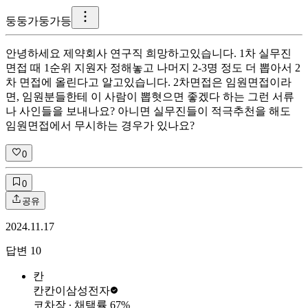
둥
둥가둥가등
안녕하세요 제약회사 연구직 희망하고있습니다. 1차 실무진
면접 때 1순위 지원자 정해놓고 나머지 2-3명 정도 더 뽑아서 2
차 면접에 올린다고 알고있습니다. 2차면접은 임원면접이라
면, 임원분들한테 이 사람이 뽑혓으면 좋겠다 하는 그런 서류
나 사인들을 보내나요? 아니면 실무진들이 적극추천을 해도
임원면접에서 무시하는 경우가 있나요?
0
0
공유
2024.11.17
답변
10
칸
칸칸이
삼성전자
코차장
∙ 채택률
67
%