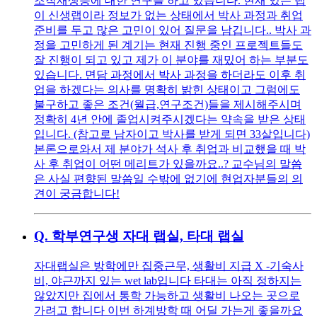
조직재생등에 대한 연구를 하고 있습니다. 현재 있는 랩
이 신생랩이라 정보가 없는 상태에서 박사 과정과 취업
준비를 두고 많은 고민이 있어 질문을 남깁니다.. 박사 과
정을 고민하게 된 계기는 현재 진행 중인 프로젝트들도
잘 진행이 되고 있고 제가 이 분야를 재밌어 하는 부분도
있습니다. 면담 과정에서 박사 과정을 하더라도 이후 취
업을 하겠다는 의사를 명확히 밝힌 상태이고 그럼에도
불구하고 좋은 조건(월급,연구조건)들을 제시해주시며
정확히 4년 안에 졸업시켜주시겠다는 약속을 받은 상태
입니다. (참고로 남자이고 박사를 받게 되면 33살입니다)
본론으로와서 제 분야가 석사 후 취업과 비교했을 때 박
사 후 취업이 어떤 메리트가 있을까요..? 교수님의 말씀
은 사실 편향된 말씀일 수밖에 없기에 현업자분들의 의
견이 궁금합니다!
Q.
학부연구생 자대 랩실, 타대 랩실
자대랩실은 방학에만 집중근무, 생활비 지급 X -기숙사
비, 야근까지 있는 wet lab입니다 타대는 아직 정하지는
않았지만 집에서 통학 가능하고 생활비 나오는 곳으로
가려고 합니다 이번 하계방학 때 어딜 가는게 좋을까요