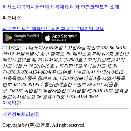
회사소개
공지사항
인재 채용
제휴 대학 인증
코멘토픽 소개
파트너스
직무부트캠프 제휴
멘토링 제휴
광고문의
기업 교육
(주)코멘토ㅣ대표이사 이재성ㅣ사업자등록번호 487-86-00195
04512 서울특별시 중구 칠패로 28, 메리츠강북타워 3층
통신판
매업신고번호 제 2021-서울중구-2580호ㅣ직업정보제공사업
신고
서울청 제 2018-19호ㅣ원격평생교육시설신고 제 원
격-376호
070-4154-0804
(주)코멘토ㅣ대표이사 이재성
04512
서울특별시 중구 칠패로 28, 메리츠강북타워 3층
사업자등록
번호 487-86-00195ㅣ통신판매업신고번호 제 2021-서울중
구-2580호
직업정보제공사업신고 서울청 제 2018-19호
원격평
생교육시설신고 제 원격-376호ㅣ070-4154-0804
이용약관
개인정보처리방침
Copyright by (주)코멘토. All right reserved.