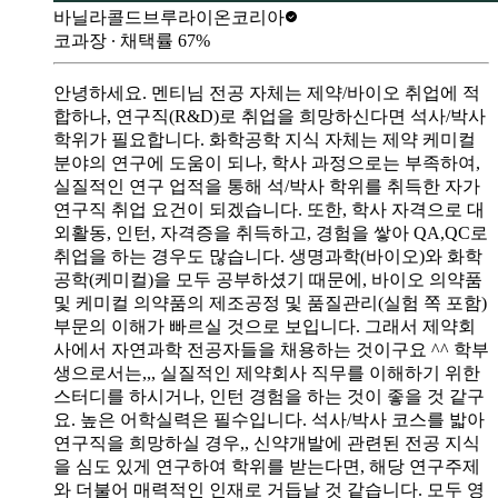
바닐라콜드브루
라이온코리아
코과장
∙ 채택률
67
%
안녕하세요. 멘티님 전공 자체는 제약/바이오 취업에 적
합하나, 연구직(R&D)로 취업을 희망하신다면 석사/박사
학위가 필요합니다. 화학공학 지식 자체는 제약 케미컬
분야의 연구에 도움이 되나, 학사 과정으로는 부족하여,
실질적인 연구 업적을 통해 석/박사 학위를 취득한 자가
연구직 취업 요건이 되겠습니다. 또한, 학사 자격으로 대
외활동, 인턴, 자격증을 취득하고, 경험을 쌓아 QA,QC로
취업을 하는 경우도 많습니다. 생명과학(바이오)와 화학
공학(케미컬)을 모두 공부하셨기 때문에, 바이오 의약품
및 케미컬 의약품의 제조공정 및 품질관리(실험 쪽 포함)
부문의 이해가 빠르실 것으로 보입니다. 그래서 제약회
사에서 자연과학 전공자들을 채용하는 것이구요 ^^ 학부
생으로서는,,, 실질적인 제약회사 직무를 이해하기 위한
스터디를 하시거나, 인턴 경험을 하는 것이 좋을 것 같구
요. 높은 어학실력은 필수입니다. 석사/박사 코스를 밟아
연구직을 희망하실 경우,, 신약개발에 관련된 전공 지식
을 심도 있게 연구하여 학위를 받는다면, 해당 연구주제
와 더불어 매력적인 인재로 거듭날 것 같습니다. 모두 영