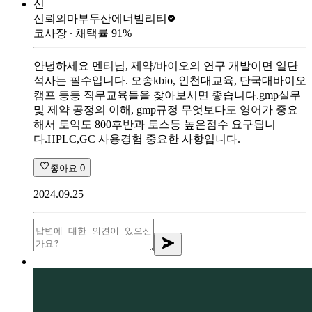
신
신뢰의마부
두산에너빌리티
코사장
∙ 채택률
91
%
안녕하세요 멘티님, 제약/바이오의 연구 개발이면 일단
석사는 필수입니다. 오송kbio, 인천대교육, 단국대바이오
캠프 등등 직무교육들을 찾아보시면 좋습니다.gmp실무
및 제약 공정의 이해, gmp규정 무엇보다도 영어가 중요
해서 토익도 800후반과 토스등 높은점수 요구됩니
다.HPLC,GC 사용경험 중요한 사항입니다.
좋아요
0
2024.09.25