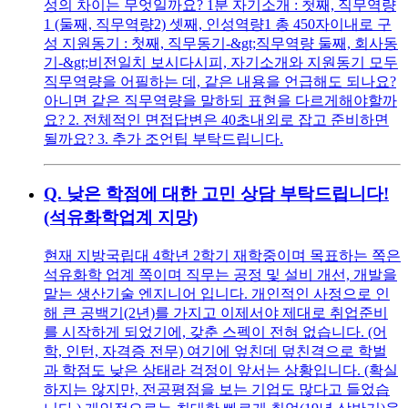
성의 차이는 무엇일까요? 1분 자기소개 : 첫째, 직무역량
1 (둘째, 직무역량2) 셋째, 인성역량1 총 450자이내로 구
성 지원동기 : 첫째, 직무동기-&gt;직무역량 둘째, 회사동
기-&gt;비전일치 보시다시피, 자기소개와 지원동기 모두
직무역량을 어필하는 데, 같은 내용을 언급해도 되나요?
아니면 같은 직무역량을 말하되 표현을 다르게해야할까
요? 2. 전체적인 면접답변은 40초내외로 잡고 준비하면
될까요? 3. 추가 조언팁 부탁드립니다.
Q.
낮은 학점에 대한 고민 상담 부탁드립니다!
(석유화학업계 지망)
현재 지방국립대 4학년 2학기 재학중이며 목표하는 쪽은
석유화학 업계 쪽이며 직무는 공정 및 설비 개선, 개발을
맡는 생산기술 엔지니어 입니다. 개인적인 사정으로 인
해 큰 공백기(2년)를 가지고 이제서야 제대로 취업준비
를 시작하게 되었기에, 갖춘 스펙이 전혀 없습니다. (어
학, 인턴, 자격증 전무) 여기에 엎친데 덮친격으로 학벌
과 학점도 낮은 상태라 걱정이 앞서는 상황입니다. (확실
하지는 않지만, 전공평점을 보는 기업도 많다고 들었습