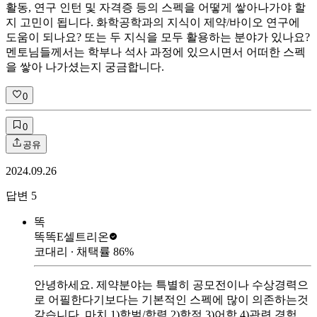
활동, 연구 인턴 및 자격증 등의 스펙을 어떻게 쌓아나가야 할
지 고민이 됩니다. 화학공학과의 지식이 제약/바이오 연구에
도움이 되나요? 또는 두 지식을 모두 활용하는 분야가 있나요?
멘토님들께서는 학부나 석사 과정에 있으시면서 어떠한 스펙
을 쌓아 나가셨는지 궁금합니다.
0
0
공유
2024.09.26
답변
5
똑
똑똑E
셀트리온
코대리
∙ 채택률
86
%
안녕하세요. 제약분야는 특별히 공모전이나 수상경력으
로 어필한다기보다는 기본적인 스펙에 많이 의존하는것
같습니다. 마치 1)학벌/학력 2)학점 3)어학 4)관련 경험