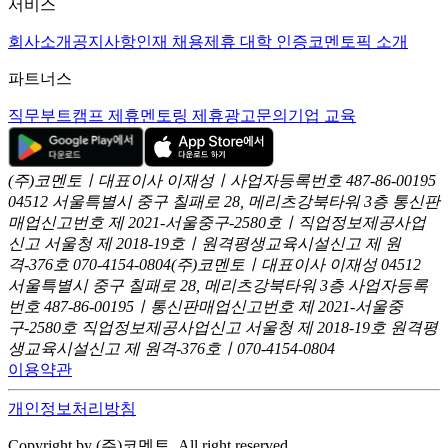
서비스
회사소개
공지사항
인재 채용
제휴 대학 인증
코멘토픽 소개
파트너스
직무부트캠프 제휴
멘토링 제휴
광고문의
기업 교육
(주)코멘토ㅣ대표이사 이재성ㅣ사업자등록번호 487-86-00195
04512 서울특별시 중구 칠패로 28, 메리츠강북타워 3층
통신판
매업신고번호 제 2021-서울중구-2580호ㅣ직업정보제공사업
신고
서울청 제 2018-19호ㅣ원격평생교육시설신고 제 원
격-376호
070-4154-0804
(주)코멘토ㅣ대표이사 이재성
04512
서울특별시 중구 칠패로 28, 메리츠강북타워 3층
사업자등록
번호 487-86-00195ㅣ통신판매업신고번호 제 2021-서울중
구-2580호
직업정보제공사업신고 서울청 제 2018-19호
원격평
생교육시설신고 제 원격-376호ㅣ070-4154-0804
이용약관
개인정보처리방침
Copyright by (주)코멘토. All right reserved.