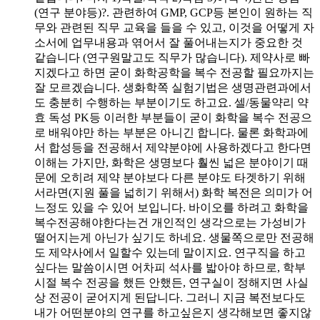
(연구 분야등)?. 관련하여 GMP, GCP등 본인이 원하는 직
무와 관련된 직무 교육을 들을 수 있고, 이것을 어떻게 자
소서에 업무내용과 엮어서 잘 풀어내는지가 중요한 것
같습니다 (연구원말고도 직무가 많습니다). 제약사로 빠
지겠다고 하면 굳이 화학공학을 복수 전공할 필요까지는
잘 모르겠습니다. 생화학쪽 실험기법은 생명관련과에서
도 충분히 수행하는 부분이기도 하고요. 셀/동물약리 약
효 독성 PK등 이러한 부분들이 굳이 화학을 복수 전공으
로 배워야만 하는 부분은 아니긴 합니다. 물론 화학과에
서 합성등을 전공해서 제약분야에 사용하겠다고 한다면
이해는 가지만, 화학은 생명보다 훨씬 넓은 분야이기 때
문에 오히려 제약 분야보다 다른 분야도 타겟하기 위해
서라면(지원 풀을 넓히기 위해서) 화학 복전은 의미가 어
느정도 있을 수 있어 보입니다. 바이오를 하려고 화학을
복수전공해야한다는건 개인적인 생각으로는 가성비가
떨어지는게 아닌가 싶기도 하네요. 생물쪽으로만 전공해
도 제약사에서 일할수 있는데 말이지요. 연구직을 하고
싶다는 말씀이시면 어차피 석사를 밟아야 하므로, 학부
시절 복수 전공을 했든 안했든, 연구실이 정해지면 사실
상 전공이 굳어지게 된답니다. 그러니 지금 복전보다도
내가 어떤분야의 연구를 하고싶은지 생각해보면 좋지않