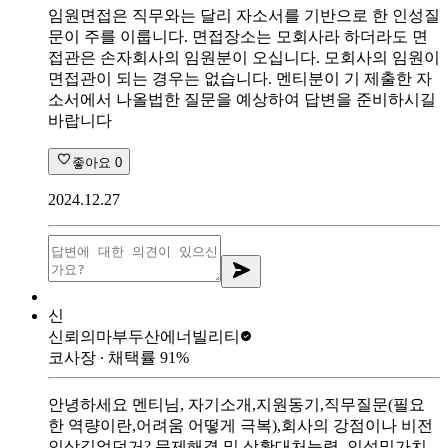
임원면접은 직무와는 달리 자소서를 기반으로 한 인성질
문이 주를 이룹니다. 면접장소는 모회사라 하더라도 면
접관은 손자회사의 임원분이 오십니다. 모회사의 임원이
면접관이 되는 경우는 없습니다. 멘티분이 기 제출한 자
소서에서 나올법한 질문을 예상하여 답변을 준비하시길
바랍니다
좋아요
0
2024.12.27
신
신뢰의마부
두산에너빌리티
코사장
∙ 채택률
91
%
안녕하세요 멘티님, 자기소개,지원동기,직무질문(필요
한 역량이란,어려움 어떻게 극복),회사의 강점이나 비전
인상깊었던거? 문제해결 및 상황대처능력, 인성및가치