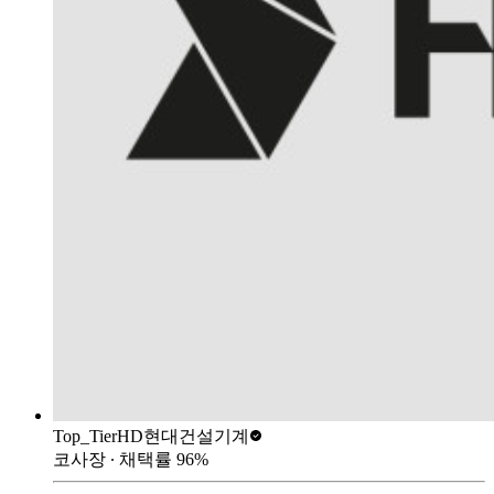
Top_Tier
HD현대건설기계
코사장
∙ 채택률
96
%