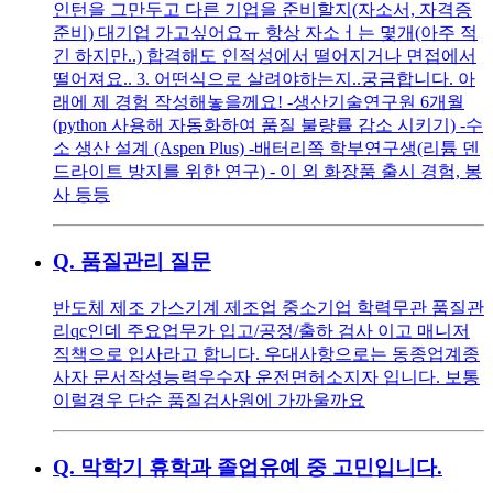
인턴을 그만두고 다른 기업을 준비할지(자소서, 자격증
준비) 대기업 가고싶어요ㅠ 항상 자소ㅓ는 몇개(아주 적
긴 하지만..) 합격해도 인적성에서 떨어지거나 면접에서
떨어져요.. 3. 어떤식으로 살려야하는지..궁금합니다. 아
래에 제 경험 작성해놓을께요! -생산기술연구원 6개월
(python 사용해 자동화하여 품질 불량률 감소 시키기) -수
소 생산 설계 (Aspen Plus) -배터리쪽 학부연구생(리튬 덴
드라이트 방지를 위한 연구) - 이 외 화장품 출시 경험, 봉
사 등등
Q.
품질관리 질문
반도체 제조 가스기계 제조업 중소기업 학력무관 품질관
리qc인데 주요업무가 입고/공정/출하 검사 이고 매니저
직책으로 입사라고 합니다. 우대사항으로는 동종업계종
사자 문서작성능력우수자 운전면허소지자 입니다. 보통
이럴경우 단순 품질검사원에 가까울까요
Q.
막학기 휴학과 졸업유예 중 고민입니다.