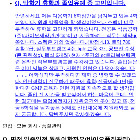
Q.
막학기 휴학과 졸업유예 중 고민입니다.
안녕하세요 저는 다음학기 6학점만을 남겨두고 있는 4학
년입니다. 원래 칼졸업을 할 생각이었으나 스펙이 너무
부족하여 휴학을 고민하게 되었습니다. 전공은 식품공학
(주)/바이오제약관련(복)이고, 지원하려는 직무는 제약qc
쪽입니다. 스펙은 거의 없습니다..(학점 4.13, 토익 780,
컴활 2급, 실무부트캠프 4주, hplc 교육 3개, 공모전 수상
(큰 관련성x), 랩실 6개월) 현재 4주간의 qc트러블슈팅관
련 온라인 직무부트캠프를 수강하고 있습니다. 졸업논문
은 이미 써놓은 상태고, 지원한 인턴은 다 떨어졌습니다
ㅜㅜ.. 어학성적만 부족하다면 재학 중 병행할 수 있겠으
나, 인턴경험이 전무하기 때문에 휴학(전공이라 1년)을
한다면 GMP 교육과 인턴 지원을 지속적으로 할 생각입
니다. 졸업 전 시간을 벌고싶어서 하는 마음이 큰데.. 인
턴 몇군데는 졸업예정자가 지원요건인 곳이 있고 또, 전
공 6학점을 남겨놓은 상태로 신입채용에 지원해봐도 될
지 궁금합니다. 답변주시면 감사하겠습니다.
면접
·
모든 회사
/
품질관리
Q.
면접 일주일전 뭘해여할까요(바이오품질관리)