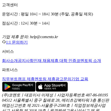
고객센터
운영시간 : 평일 10시 ~ 18시 30분 (주말, 공휴일 제외)
점심시간 : 12시 30분 ~ 14시
기업 제휴 문의: help@comento.kr
1:1 문의하기
서비스
회사소개
공지사항
인재 채용
제휴 대학 인증
코멘토픽 소개
파트너스
직무부트캠프 제휴
멘토링 제휴
광고문의
기업 교육
(주)코멘토ㅣ대표이사 이재성ㅣ사업자등록번호 487-86-00195
04512 서울특별시 중구 칠패로 28, 메리츠강북타워 3층
통신판
매업신고번호 제 2021-서울중구-2580호ㅣ직업정보제공사업
신고
서울청 제 2018-19호ㅣ원격평생교육시설신고 제 원