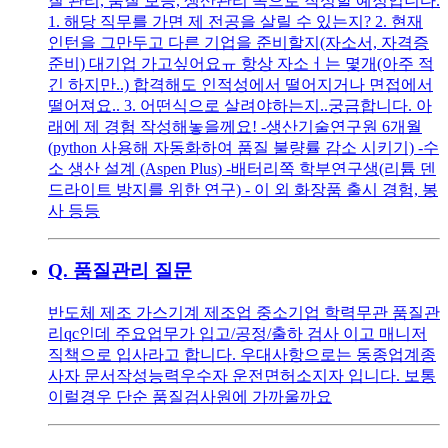
질 관리, 품질 보증, 생산관리 쪽으로 작성할 예정입니다.
1. 해당 직무를 가면 제 전공을 살릴 수 있는지? 2. 현재
인턴을 그만두고 다른 기업을 준비할지(자소서, 자격증
준비) 대기업 가고싶어요ㅠ 항상 자소ㅓ는 몇개(아주 적
긴 하지만..) 합격해도 인적성에서 떨어지거나 면접에서
떨어져요.. 3. 어떤식으로 살려야하는지..궁금합니다. 아
래에 제 경험 작성해놓을께요! -생산기술연구원 6개월
(python 사용해 자동화하여 품질 불량률 감소 시키기) -수
소 생산 설계 (Aspen Plus) -배터리쪽 학부연구생(리튬 덴
드라이트 방지를 위한 연구) - 이 외 화장품 출시 경험, 봉
사 등등
Q.
품질관리 질문
반도체 제조 가스기계 제조업 중소기업 학력무관 품질관
리qc인데 주요업무가 입고/공정/출하 검사 이고 매니저
직책으로 입사라고 합니다. 우대사항으로는 동종업계종
사자 문서작성능력우수자 운전면허소지자 입니다. 보통
이럴경우 단순 품질검사원에 가까울까요