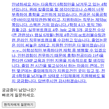
안녕하세요 저는 다음학기 6학점만을 남겨두고 있는 4학
년입니다. 원래 칼졸업을 할 생각이었으나 스펙이 너무
부족하여 휴학을 고민하게 되었습니다. 전공은 식품공학
(주)/바이오제약관련(복)이고, 지원하려는 직무는 제약qc
쪽입니다. 스펙은 거의 없습니다..(학점 4.13, 토익 780,
컴활 2급, 실무부트캠프 4주, hplc 교육 3개, 공모전 수상
(큰 관련성x), 랩실 6개월) 현재 4주간의 qc트러블슈팅관
련 온라인 직무부트캠프를 수강하고 있습니다. 졸업논문
은 이미 써놓은 상태고, 지원한 인턴은 다 떨어졌습니다
ㅜㅜ.. 어학성적만 부족하다면 재학 중 병행할 수 있겠으
나, 인턴경험이 전무하기 때문에 휴학(전공이라 1년)을
한다면 GMP 교육과 인턴 지원을 지속적으로 할 생각입
니다. 졸업 전 시간을 벌고싶어서 하는 마음이 큰데.. 인
턴 몇군데는 졸업예정자가 지원요건인 곳이 있고 또, 전
공 6학점을 남겨놓은 상태로 신입채용에 지원해봐도 될
지 궁금합니다. 답변주시면 감사하겠습니다.
궁금증이 남았나요?
빠르게 질문하세요.
현직자에게 질문하기