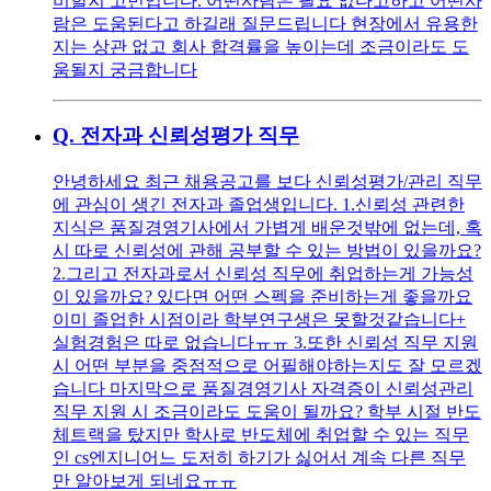
비할지 고민입니다. 어떤사람은 필요 없다고하고 어떤사
람은 도움된다고 하길래 질문드립니다 현장에서 유용한
지는 상관 없고 회사 합격률을 높이는데 조금이라도 도
움될지 궁금합니다
Q.
전자과 신뢰성평가 직무
안녕하세요 최근 채용공고를 보다 신뢰성평가/관리 직무
에 관심이 생긴 전자과 졸업생입니다. 1.신뢰성 관련한
지식은 품질경영기사에서 가볍게 배운것밖에 없는데, 혹
시 따로 신뢰성에 관해 공부할 수 있는 방법이 있을까요?
2.그리고 전자과로서 신뢰성 직무에 취업하는게 가능성
이 있을까요? 있다면 어떤 스펙을 준비하는게 좋을까요
이미 졸업한 시점이라 학부연구생은 못할것같습니다+
실험경험은 따로 없습니다ㅠㅠ 3.또한 신뢰성 직무 지원
시 어떤 부분을 중점적으로 어필해야하는지도 잘 모르겠
습니다 마지막으로 품질경영기사 자격증이 신뢰성관리
직무 지원 시 조금이라도 도움이 될까요? 학부 시절 반도
체트랙을 탔지만 학사로 반도체에 취업할 수 있는 직무
인 cs엔지니어느 도저히 하기가 싫어서 계속 다른 직무
만 알아보게 되네요ㅠㅠ