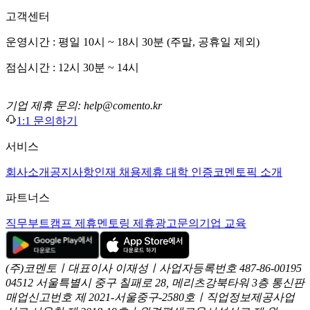
고객센터
운영시간 : 평일 10시 ~ 18시 30분 (주말, 공휴일 제외)
점심시간 : 12시 30분 ~ 14시
기업 제휴 문의: help@comento.kr
1:1 문의하기
서비스
회사소개
공지사항
인재 채용
제휴 대학 인증
코멘토픽 소개
파트너스
직무부트캠프 제휴
멘토링 제휴
광고문의
기업 교육
(주)코멘토ㅣ대표이사 이재성ㅣ사업자등록번호 487-86-00195
04512 서울특별시 중구 칠패로 28, 메리츠강북타워 3층
통신판
매업신고번호 제 2021-서울중구-2580호ㅣ직업정보제공사업