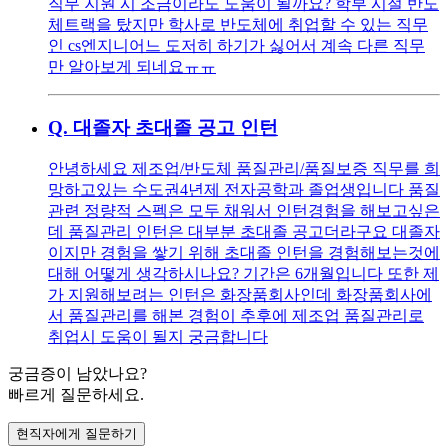
직무 지원 시 조금이라도 도움이 될까요? 학부 시절 반도
체트랙을 탔지만 학사로 반도체에 취업할 수 있는 직무
인 cs엔지니어느 도저히 하기가 싫어서 계속 다른 직무
만 알아보게 되네요ㅠㅠ
Q.
대졸자 초대졸 공고 인턴
안녕하세요 제조업/반도체 품질관리/품질보증 직무를 희
망하고있는 수도권4년제 전자공학과 졸업생입니다 품질
관련 정량적 스펙은 모두 채워서 인턴경험을 해보고싶은
데 품질관리 인턴은 대부분 초대졸 공고더라구요 대졸자
이지만 경험을 쌓기 위해 초대졸 인턴을 경험해보는것에
대해 어떻게 생각하시나요? 기간은 6개월입니다 또한 제
가 지원해보려는 인턴은 화장품회사인데 화장품회사에
서 품질관리를 해본 경험이 추후에 제조업 품질관리로
취업시 도움이 될지 궁금합니다
궁금증이 남았나요?
빠르게 질문하세요.
현직자에게 질문하기