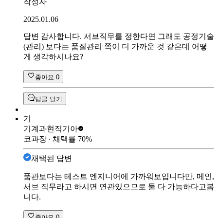
작성자
2025.01.06
답변 감사합니다. 서브직무를 정한다면 그래도 공정기술
(관리) 보다는 품질관리 쪽이 더 가까운 것 같은데 어떻
게 생각하시나요?
좋아요
0
답글 달기
기
기계과현직
기아
코과장
∙ 채택률
70
%
채택된 답변
품관보다는 테스트 엔지니어에 가까워보입니다만, 메인,
서브 직무라고 하시면 연관있으므로 둘 다 가능하다고봅
니다.
좋아요
0