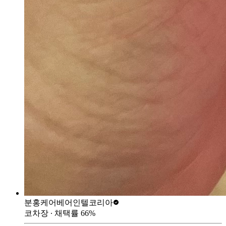
분홍케어베어
인텔코리아
코차장
∙ 채택률
66
%