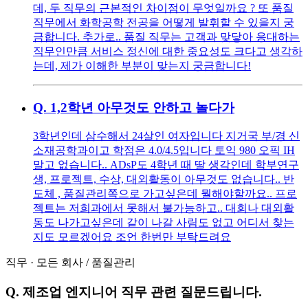
데, 두 직무의 근본적인 차이점이 무엇일까요 ? 또 품질
직무에서 화학공학 전공을 어떻게 발휘할 수 있을지 궁
금합니다. 추가로.. 품질 직무는 고객과 맞닿아 응대하는
직무인만큼 서비스 정신에 대한 중요성도 크다고 생각하
는데, 제가 이해한 부분이 맞는지 궁금합니다!
Q.
1,2학년 아무것도 안하고 놀다가
3학년인데 삼수해서 24살인 여자입니다 지거국 부/경 신
소재공학과이고 학점은 4.0/4.5입니다 토익 980 오픽 IH
말고 없습니다.. ADsP도 4학년 때 딸 생각인데 학부연구
생, 프로젝트, 수상, 대외활동이 아무것도 없습니다.. 반
도체 , 품질관리쪽으로 가고싶은데 뭘해야할까요.. 프로
젝트는 저희과에서 못해서 불가능하고.. 대회나 대외활
동도 나가고싶은데 같이 나갈 사림도 없고 어디서 찾는
지도 모르겠어요 조언 한번만 부탁드려요
직무
·
모든 회사
/
품질관리
Q.
제조업 엔지니어 직무 관련 질문드립니다.