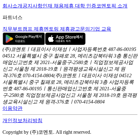
회사소개
공지사항
인재 채용
제휴 대학 인증
코멘토픽 소개
파트너스
직무부트캠프 제휴
멘토링 제휴
광고문의
기업 교육
(주)코멘토ㅣ대표이사 이재성ㅣ사업자등록번호 487-86-00195
04512 서울특별시 중구 칠패로 28, 메리츠강북타워 3층
통신판
매업신고번호 제 2021-서울중구-2580호ㅣ직업정보제공사업
신고
서울청 제 2018-19호ㅣ원격평생교육시설신고 제 원
격-376호
070-4154-0804
(주)코멘토ㅣ대표이사 이재성
04512
서울특별시 중구 칠패로 28, 메리츠강북타워 3층
사업자등록
번호 487-86-00195ㅣ통신판매업신고번호 제 2021-서울중
구-2580호
직업정보제공사업신고 서울청 제 2018-19호
원격평
생교육시설신고 제 원격-376호ㅣ070-4154-0804
이용약관
개인정보처리방침
Copyright by (주)코멘토. All right reserved.