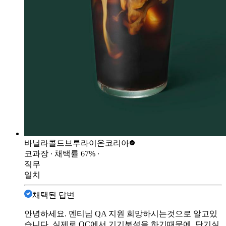
바닐라콜드브루
라이온코리아
코과장
∙ 채택률
67
%
∙
직무
일치
채택된 답변
안녕하세요. 멘티님 QA 지원 희망하시는것으로 알고있
습니다. 실제로 QC에서 기기분석을 하기때문에, 단기실