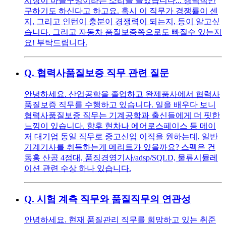
시장이 바늘구멍이라는 소리를 들었습니다... 경력직만
구하기도 하신다고 하고요. 혹시 이 직무가 경쟁률이 센
지, 그리고 인턴이 충분이 경쟁력이 되는지, 등이 알고싶
습니다. 그리고 자동차 품질보증쪽으로도 빠질수 있는지
요! 부탁드립니다.
Q.
협력사품질보증 직무 관련 질문
안녕하세요. 산업공학을 졸업하고 완제품사에서 협력사
품질보증 직무를 수행하고 있습니다. 일을 배우다 보니
협력사품질보증 직무는 기계공학과 출신들에게 더 핏한
느낌이 있습니다. 향후 현차나 에어로스페이스 등 메이
저 대기업 동일 직무로 중고신입 이직을 원하는데, 일반
기계기사를 취득하는게 메리트가 있을까요? 스펙은 건
동홍 산공 4점대, 품징경영기사/adsp/SQLD, 물류시뮬레
이션 관련 수상 하나 있습니다.
Q.
시험 계측 직무와 품질직무의 연관성
안녕하세요. 현재 품질관리 직무를 희망하고 있는 취준