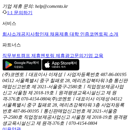
기업 제휴 문의: help@comento.kr
1:1 문의하기
서비스
회사소개
공지사항
인재 채용
제휴 대학 인증
코멘토픽 소개
파트너스
직무부트캠프 제휴
멘토링 제휴
광고문의
기업 교육
(주)코멘토ㅣ대표이사 이재성ㅣ사업자등록번호 487-86-00195
04512 서울특별시 중구 칠패로 28, 메리츠강북타워 3층
통신판
매업신고번호 제 2021-서울중구-2580호ㅣ직업정보제공사업
신고
서울청 제 2018-19호ㅣ원격평생교육시설신고 제 원
격-376호
070-4154-0804
(주)코멘토ㅣ대표이사 이재성
04512
서울특별시 중구 칠패로 28, 메리츠강북타워 3층
사업자등록
번호 487-86-00195ㅣ통신판매업신고번호 제 2021-서울중
구-2580호
직업정보제공사업신고 서울청 제 2018-19호
원격평
생교육시설신고 제 원격-376호ㅣ070-4154-0804
이용약관