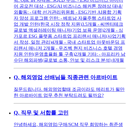
학: Opic IH 자격증: SQLD 수상: - ESG 비즈니스 아이디
어 공모전 대상 - ESG/AI 비즈니스 해커톤 장려상 대내/
외활동: - 대학 선거관리위원회 - ESG기반 AI융합 기획
자 양성 프로그램 인턴: - 베트남 자율주행 스타트업 사
업 개발 인턴(한국 시장 정착 지원)3.5개월 - 씨엔티테크
글로벌 엑셀러레이팅 매니저(기업 보육 운영)2개월 - 싱
가포르 ESG 플랫폼 스타트업 프리랜서 매니저(사업기획
서 작성, 일정 관리)4개월 - 국내 스타트업 아웃바운딩 프
리랜서 매니저 2개월 - 우즈벡 현지 비즈니스 호텔 경영
지원 인턴(운영효율화 툴 구축)2개월 기타: - 아프리카 남
수단 해외파병(글로벌 소통, 안보 및 리스크 분석) 8개월
Q.
해외영업 선배님들 직종관련 아르바이트
질문드립니다. 해외영업할때 조금이라도 메리트가 될만
한 아르바이트 업무 추천 부탁드려도 될까요?
Q.
직무 및 서합률 고민
안녕하세요, 해외영업/구매/SCM 직무 희망하는 취준생