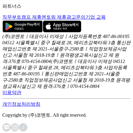
파트너스
직무부트캠프 제휴
멘토링 제휴
광고문의
기업 교육
(주)코멘토ㅣ대표이사 이재성ㅣ사업자등록번호 487-86-00195
04512 서울특별시 중구 칠패로 28, 메리츠강북타워 3층
통신판
매업신고번호 제 2021-서울중구-2580호ㅣ직업정보제공사업
신고
서울청 제 2018-19호ㅣ원격평생교육시설신고 제 원
격-376호
070-4154-0804
(주)코멘토ㅣ대표이사 이재성
04512
서울특별시 중구 칠패로 28, 메리츠강북타워 3층
사업자등록
번호 487-86-00195ㅣ통신판매업신고번호 제 2021-서울중
구-2580호
직업정보제공사업신고 서울청 제 2018-19호
원격평
생교육시설신고 제 원격-376호ㅣ070-4154-0804
이용약관
개인정보처리방침
Copyright by (주)코멘토. All right reserved.