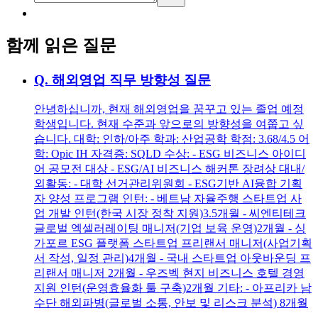
함께 읽은 질문
Q.
해외영업 직무 방향성 질문
안녕하십니까, 현재 해외영업을 꿈꾸고 있는 졸업 예정
학생입니다. 현재 수준과 앞으로의 방향성을 여쭙고 싶
습니다. 대학: 인하/아주 학과: 산업공학 학점: 3.68/4.5 어
학: Opic IH 자격증: SQLD 수상: - ESG 비즈니스 아이디
어 공모전 대상 - ESG/AI 비즈니스 해커톤 장려상 대내/
외활동: - 대학 선거관리위원회 - ESG기반 AI융합 기획
자 양성 프로그램 인턴: - 베트남 자율주행 스타트업 사
업 개발 인턴(한국 시장 정착 지원)3.5개월 - 씨엔티테크
글로벌 엑셀러레이팅 매니저(기업 보육 운영)2개월 - 싱
가포르 ESG 플랫폼 스타트업 프리랜서 매니저(사업기획
서 작성, 일정 관리)4개월 - 국내 스타트업 아웃바운딩 프
리랜서 매니저 2개월 - 우즈벡 현지 비즈니스 호텔 경영
지원 인턴(운영효율화 툴 구축)2개월 기타: - 아프리카 남
수단 해외파병(글로벌 소통, 안보 및 리스크 분석) 8개월