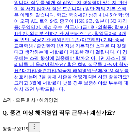
입니다. 직무를 맞게 잘 잡았는지 경쟁력이 있는지 판단
이 잘 서지 않아서 질문 드립니다:) 일단 저의 기본 스펙
은 아래와 같습니다. 학교: 국숭세단 상경 4.1/4.5 어학: 영
어 오픽 AL, 토익 945, 중국어 HSK 6급, 일본어 N3 자격
증: 무역영어, 매경 우수, 한국사 1급 대내외활동: 학보사
1년 반, 외교부 산하기관 서포터즈 1년, 창업동아리 4개
월 인턴: 공공기관 해외인턴 1년 (아프리카) 기타: 중국
교환학생 / 졸업한지 1년 지남 기본적인 스펙은 다 갖췄
다고 생각하는데 서합률이 저조한 것이 걸립니다. 이 경
우에는 스펙 향상에 집중해야 할까요 아니면 자소서 퀄
리티를 더 올려야할까요? 혹은 희망 직무를 바꿔야 할까
요? 대기업/중견기업/외국계 해외영업/구매/SCM 직무를
선호하는데 3월 공채 시즌을 어떻게 대비하면 좋을까요?
그리고 3월에 서합률이 낮을 경우 보충해야할 부분에 대
해서 조언 부탁드립니다.
스펙
·
모든 회사
/
해외영업
Q.
중견 이상 해외영업 직무 근무자 계신가요?
짱
짱구왕119