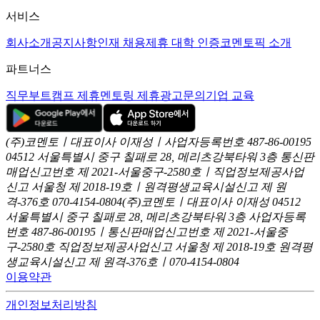
서비스
회사소개
공지사항
인재 채용
제휴 대학 인증
코멘토픽 소개
파트너스
직무부트캠프 제휴
멘토링 제휴
광고문의
기업 교육
(주)코멘토ㅣ대표이사 이재성ㅣ사업자등록번호 487-86-00195
04512 서울특별시 중구 칠패로 28, 메리츠강북타워 3층
통신판
매업신고번호 제 2021-서울중구-2580호ㅣ직업정보제공사업
신고
서울청 제 2018-19호ㅣ원격평생교육시설신고 제 원
격-376호
070-4154-0804
(주)코멘토ㅣ대표이사 이재성
04512
서울특별시 중구 칠패로 28, 메리츠강북타워 3층
사업자등록
번호 487-86-00195ㅣ통신판매업신고번호 제 2021-서울중
구-2580호
직업정보제공사업신고 서울청 제 2018-19호
원격평
생교육시설신고 제 원격-376호ㅣ070-4154-0804
이용약관
개인정보처리방침