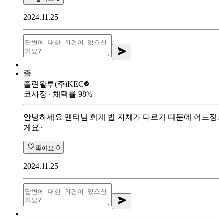
2024.11.25
졸
졸린왈루
(주)KEC
코사장
∙ 채택률
98
%
안녕하세요 멘티님 회계 법 자체가 다르기 때문에 어느정도
게요~
좋아요
0
2024.11.25