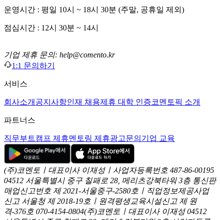
운영시간 : 평일 10시 ~ 18시 30분 (주말, 공휴일 제외)
점심시간 : 12시 30분 ~ 14시
기업 제휴 문의: help@comento.kr
1:1 문의하기
서비스
회사소개
공지사항
인재 채용
제휴 대학 인증
코멘토픽 소개
파트너스
직무부트캠프 제휴
멘토링 제휴
광고문의
기업 교육
(주)코멘토ㅣ대표이사 이재성ㅣ사업자등록번호 487-86-00195
04512 서울특별시 중구 칠패로 28, 메리츠강북타워 3층
통신판
매업신고번호 제 2021-서울중구-2580호ㅣ직업정보제공사업
신고
서울청 제 2018-19호ㅣ원격평생교육시설신고 제 원
격-376호
070-4154-0804
(주)코멘토ㅣ대표이사 이재성
04512