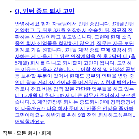
Q.
인턴 중도 퇴사 고민
안녕하세요 현재 자금팀에서 인턴 중입니다. 3개월인턴
계약했고 그 뒤로 3개월 연장해서 수습한 뒤, 정규직 전
환하는 시스템이라고 알고있습니다. 그런데 현재 소속
중인 회사 산업쪽을 희망하지 않으며, 직무는 자금 보단
회계로 가길 원합니다. 3개월 계약 종료 후에 깔끔히 퇴
사하는 게 나을지 그 뒤로 연장계약을 한 후 2달만 더 (총
5개월) 회사를 다니고 퇴사할지 고민이 됩니다. 고민하
는 이유는 다음과 같습니다. 1. 어학 성적 및 인적성 공부
등 보완할 부분이 있어서 현재도 공부와 인턴을 병행 중
인데 왕복 거리 3시간이라 좀 버거워요. 2. 현재 법인카드
검토나 전표 비용 입력 같은 간단한 업무들을 하고 있는
데 1-2개월 더 한다고해서 더 큰 업무가 주어질지 모르겠
습니다. 3. 계약연장후 퇴사는 중도퇴사인데 경력증명서
에 나올까요?? 다음 회사 준비 시 안좋은 인상을 줄까봐
고민이에요ㅠ 하반기를 위해 9월 전엔 퇴사하고싶은데..
어떡할까요ㅠ
직무
·
모든 회사
/
회계