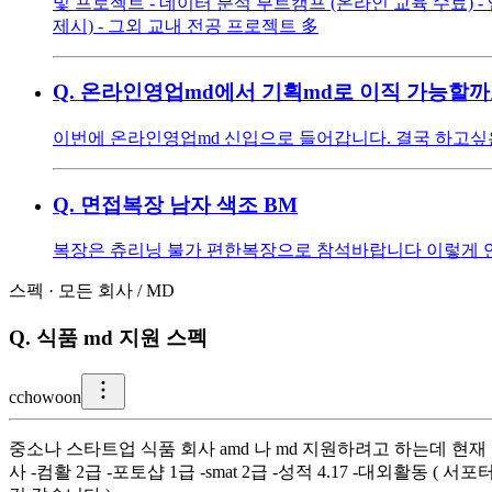
및 프로젝트 - 데이터 분석 부트캠프 (온라인 교육 수료) - 앱 서
제시) - 그외 교내 전공 프로젝트 多
Q.
온라인영업md에서 기획md로 이직 가능할까
이번에 온라인영업md 신입으로 들어갑니다. 결국 하고싶
Q.
면접복장 남자 색조 BM
복장은 츄리닝 불가 편한복장으로 참석바랍니다 이렇게 연락
스펙
·
모든 회사
/
MD
Q.
식품 md 지원 스펙
c
chowoon
중소나 스타트업 식품 회사 amd 나 md 지원하려고 하는데 현재
사 -컴활 2급 -포토샵 1급 -smat 2급 -성적 4.17 -대외활동 