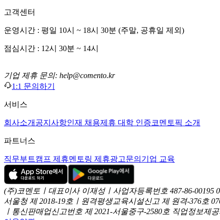
고객센터
운영시간 : 평일 10시 ~ 18시 30분 (주말, 공휴일 제외)
점심시간 : 12시 30분 ~ 14시
기업 제휴 문의: help@comento.kr
1:1 문의하기
서비스
회사소개
공지사항
인재 채용
제휴 대학 인증
코멘토픽 소개
파트너스
직무부트캠프 제휴
멘토링 제휴
광고문의
기업 교육
(주)코멘토ㅣ대표이사 이재성ㅣ사업자등록번호 487-86-00195
서울청 제 2018-19호ㅣ원격평생교육시설신고 제 원격-376호
07
ㅣ통신판매업신고번호 제 2021-서울중구-2580호
직업정보제공사업