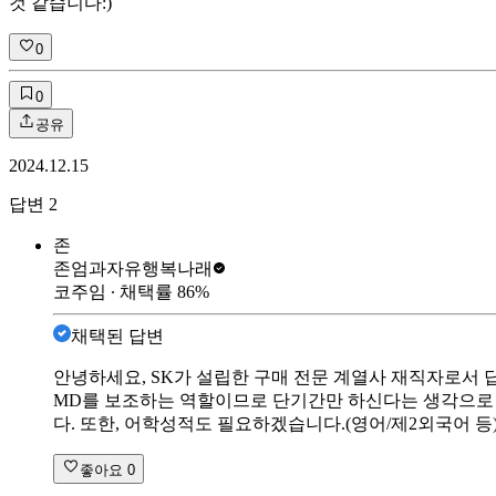
것 같습니다:)
0
0
공유
2024.12.15
답변
2
존
존엄과자유
행복나래
코주임
∙ 채택률
86
%
채택된 답변
안녕하세요, SK가 설립한 구매 전문 계열사 재직자로서 
MD를 보조하는 역할이므로 단기간만 하신다는 생각으로 
다. 또한, 어학성적도 필요하겠습니다.(영어/제2외국어 등
좋아요
0