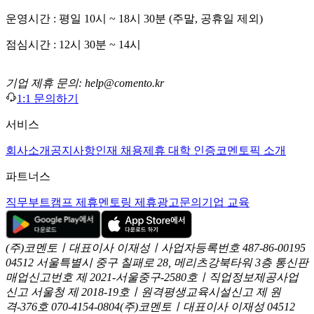
운영시간 : 평일 10시 ~ 18시 30분 (주말, 공휴일 제외)
점심시간 : 12시 30분 ~ 14시
기업 제휴 문의: help@comento.kr
1:1 문의하기
서비스
회사소개
공지사항
인재 채용
제휴 대학 인증
코멘토픽 소개
파트너스
직무부트캠프 제휴
멘토링 제휴
광고문의
기업 교육
(주)코멘토ㅣ대표이사 이재성ㅣ사업자등록번호 487-86-00195
04512 서울특별시 중구 칠패로 28, 메리츠강북타워 3층
통신판
매업신고번호 제 2021-서울중구-2580호ㅣ직업정보제공사업
신고
서울청 제 2018-19호ㅣ원격평생교육시설신고 제 원
격-376호
070-4154-0804
(주)코멘토ㅣ대표이사 이재성
04512