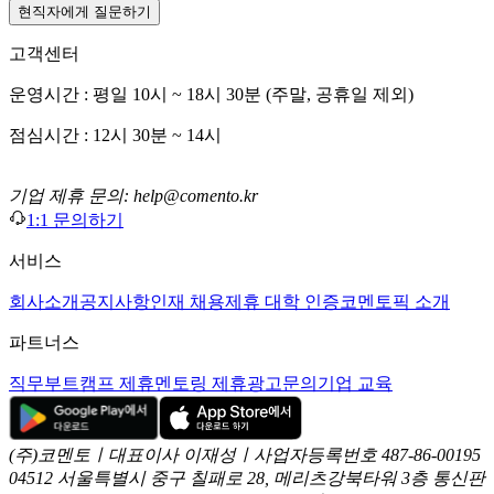
현직자에게 질문하기
고객센터
운영시간 : 평일 10시 ~ 18시 30분 (주말, 공휴일 제외)
점심시간 : 12시 30분 ~ 14시
기업 제휴 문의: help@comento.kr
1:1 문의하기
서비스
회사소개
공지사항
인재 채용
제휴 대학 인증
코멘토픽 소개
파트너스
직무부트캠프 제휴
멘토링 제휴
광고문의
기업 교육
(주)코멘토ㅣ대표이사 이재성ㅣ사업자등록번호 487-86-00195
04512 서울특별시 중구 칠패로 28, 메리츠강북타워 3층
통신판