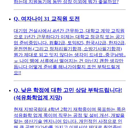
하는데 지원동기에 동반 성장 이외에 뭐가 좋을까요?
Q.
여자나이 31 교직원 도전
대기업 건설사에서 4년간 근무하고, 대학교 계약 교직원
으로 1년간 근무하다가 이제는 대학교 정규직 또는 공기
업 준비중입니다. 컴활2급, 토익825, 한국사2급, 한자2급,
운전면허,(그리고 정처리필기합격, 소방기사필기합격)
뭔가 제대로 되고 잇지 않다는 생각이 드네요..중구남방..
ㅠ 나이 땜에 서류에서 떨어지는 건 아닌지 괜한 생각만
듭니다 어떻게 준비를 해나가야할지 조언 부탁드릴게
요!!
Q.
낮은 학점에 대한 고민 상담 부탁드립니다!
(석유화학업계 지망)
현재 지방국립대 4학년 2학기 재학중이며 목표하는 쪽은
석유화학 업계 쪽이며 직무는 공정 및 설비 개선, 개발을
맡는 생산기술 엔지니어 입니다. 개인적인 사정으로 인
해 큰 공백기(2년)를 가지고 이제서야 제대로 취업준비