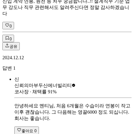
신입 계약 연봉, 원천 등 처우 궁금합니다..!! 설계직무 기준 업
무 강도나 직무 관련해서도 알려주신다면 정말 감사하겠습니
다
0
0
공유
2024.12.12
답변
1
신
신뢰의마부
두산에너빌리티
코사장
∙ 채택률
91
%
안녕하세요 멘티님, 처음 6개월은 수습이라 연봉이 작고
이후 괜찮습니다. 그 다음해는 영끌6000 정도 되십니다.
회사는 좋습니다.
좋아요
0