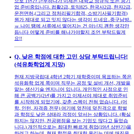
으로 1년간 근무하다가 이제는 대학교 정규직 또는 공기
업 준비중입니다. 컴활2급, 토익825, 한국사2급, 한자2급,
운전면허,(그리고 정처리필기합격, 소방기사필기합격)
뭔가 제대로 되고 잇지 않다는 생각이 드네요..중구남방..
ㅠ 나이 땜에 서류에서 떨어지는 건 아닌지 괜한 생각만
듭니다 어떻게 준비를 해나가야할지 조언 부탁드릴게
요!!
Q.
낮은 학점에 대한 고민 상담 부탁드립니다!
(석유화학업계 지망)
현재 지방국립대 4학년 2학기 재학중이며 목표하는 쪽은
석유화학 업계 쪽이며 직무는 공정 및 설비 개선, 개발을
맡는 생산기술 엔지니어 입니다. 개인적인 사정으로 인
해 큰 공백기(2년)를 가지고 이제서야 제대로 취업준비
를 시작하게 되었기에, 갖춘 스펙이 전혀 없습니다. (어
학, 인턴, 자격증 전무) 여기에 엎친데 덮친격으로 학벌
과 학점도 낮은 상태라 걱정이 앞서는 상황입니다. (확실
하지는 않지만, 전공평점을 보는 기업도 많다고 들었습
니다.) 개인적으로는 최대한 빠르게 취업(19년 상반기)을
하려고 하는데, 현재 학점을 최대한 올리는 데에 매진을