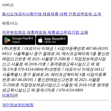
서비스
회사소개
공지사항
인재 채용
제휴 대학 인증
코멘토픽 소개
파트너스
직무부트캠프 제휴
멘토링 제휴
광고문의
기업 교육
(주)코멘토ㅣ대표이사 이재성ㅣ사업자등록번호 487-86-00195
04512 서울특별시 중구 칠패로 28, 메리츠강북타워 3층
통신판
매업신고번호 제 2021-서울중구-2580호ㅣ직업정보제공사업
신고
서울청 제 2018-19호ㅣ원격평생교육시설신고 제 원
격-376호
070-4154-0804
(주)코멘토ㅣ대표이사 이재성
04512
서울특별시 중구 칠패로 28, 메리츠강북타워 3층
사업자등록
번호 487-86-00195ㅣ통신판매업신고번호 제 2021-서울중
구-2580호
직업정보제공사업신고 서울청 제 2018-19호
원격평
생교육시설신고 제 원격-376호ㅣ070-4154-0804
이용약관
개인정보처리방침