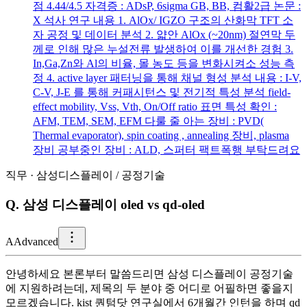
점 4.44/4.5 자격증 : ADsP, 6sigma GB, BB, 컴활2급 논문 :
X 석사 연구 내용 1. AlOx/ IGZO 구조의 산화막 TFT 소
자 공정 및 데이터 분석 2. 얇안 AlOx (~20nm) 절연막 두
께로 인해 많은 누설전류 발생하여 이를 개선한 경험 3.
In,Ga,Zn와 Al의 비율, 몰 농도 등을 변화시켜소 성능 측
정 4. active layer 패터닝을 통해 채널 형성 분석 내용 : I-V,
C-V, J-E 를 통해 커패시턴스 및 전기적 특성 분석 field-
effect mobility, Vss, Vth, On/Off ratio 표면 특성 확인 :
AFM, TEM, SEM, EFM 다룰 줄 아는 장비 : PVD(
Thermal evaporator), spin coating , annealing 장비, plasma
장비 공부중인 장비 : ALD, 스퍼터 팩트폭행 부탁드려요
직무
·
삼성디스플레이
/
공정기술
Q.
삼성 디스플레이 oled vs qd-oled
A
Advanced
안녕하세요 본론부터 말씀드리면 삼성 디스플레이 공정기술
에 지원하려는데, 제목의 두 분야 중 어디로 어필하면 좋을지
모르겠습니다. kist 퀀텀닷 연구실에서 6개월간 인턴을 하며 qd