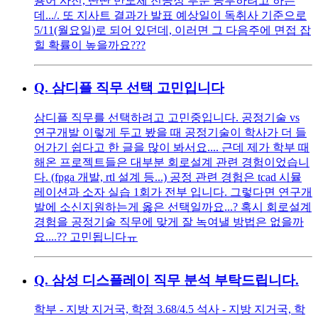
용어 사전, 딴딴 반도체 전공정 부분 공부하려고 하는
데.../. 또 지사트 결과가 발표 예상일이 독취사 기준으로
5/11(월요일)로 되어 있던데, 이러면 그 다음주에 면접 잡
힐 확률이 높을까요???
Q.
삼디플 직무 선택 고민입니다
삼디플 직무를 선택하려고 고민중입니다. 공정기술 vs
연구개발 이렇게 두고 봤을 때 공정기술이 학사가 더 들
어가기 쉽다고 한 글을 많이 봐서요.... 근데 제가 학부 때
해온 프로젝트들은 대부분 회로설계 관련 경험이었습니
다. (fpga 개발, rtl 설계 등...) 공정 관련 경험은 tcad 시뮬
레이션과 소자 실습 1회가 전부 입니다. 그렇다면 연구개
발에 소신지원하는게 옳은 선택일까요...? 혹시 회로설계
경험을 공정기술 직무에 맞게 잘 녹여낼 방법은 없을까
요....?? 고민됩니다ㅠ
Q.
삼성 디스플레이 직무 분석 부탁드립니다.
학부 - 지방 지거국, 학점 3.68/4.5 석사 - 지방 지거국, 학