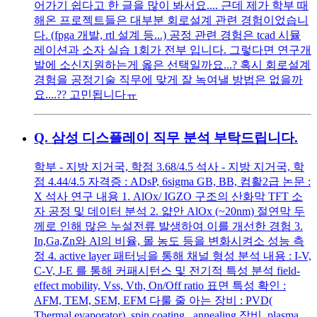
어가기 쉽다고 한 글을 많이 봐서요.... 근데 제가 학부 때
해온 프로젝트들은 대부분 회로설계 관련 경험이었습니
다. (fpga 개발, rtl 설계 등...) 공정 관련 경험은 tcad 시뮬
레이션과 소자 실습 1회가 전부 입니다. 그렇다면 연구개
발에 소신지원하는게 옳은 선택일까요...? 혹시 회로설계
경험을 공정기술 직무에 맞게 잘 녹여낼 방법은 없을까
요....?? 고민됩니다ㅠ
Q.
삼성 디스플레이 직무 분석 부탁드립니다.
학부 - 지방 지거국, 학점 3.68/4.5 석사 - 지방 지거국, 학
점 4.44/4.5 자격증 : ADsP, 6sigma GB, BB, 컴활2급 논문 :
X 석사 연구 내용 1. AlOx/ IGZO 구조의 산화막 TFT 소
자 공정 및 데이터 분석 2. 얇안 AlOx (~20nm) 절연막 두
께로 인해 많은 누설전류 발생하여 이를 개선한 경험 3.
In,Ga,Zn와 Al의 비율, 몰 농도 등을 변화시켜소 성능 측
정 4. active layer 패터닝을 통해 채널 형성 분석 내용 : I-V,
C-V, J-E 를 통해 커패시턴스 및 전기적 특성 분석 field-
effect mobility, Vss, Vth, On/Off ratio 표면 특성 확인 :
AFM, TEM, SEM, EFM 다룰 줄 아는 장비 : PVD(
Thermal evaporator), spin coating , annealing 장비, plasma