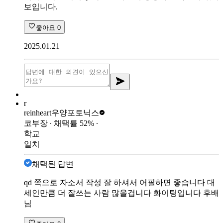
보입니다.
좋아요
0
2025.01.21
r
reinheart
우양포토닉스
코부장
∙ 채택률
52
%
∙
학교
일치
채택된 답변
qd 쪽으로 자소서 작성 잘 하셔서 어필하면 좋습니다 대
세인만큼 더 잘쓰는 사람 많을겁니다 화이팅입니다 후배
님