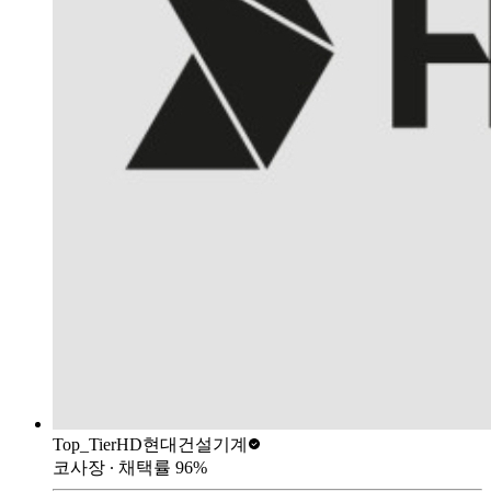
Top_Tier
HD현대건설기계
코사장
∙ 채택률
96
%