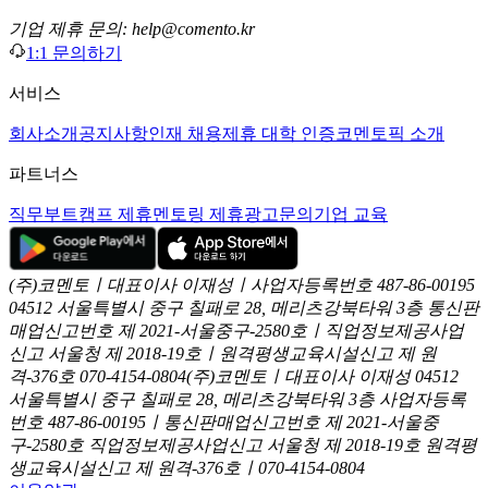
기업 제휴 문의: help@comento.kr
1:1 문의하기
서비스
회사소개
공지사항
인재 채용
제휴 대학 인증
코멘토픽 소개
파트너스
직무부트캠프 제휴
멘토링 제휴
광고문의
기업 교육
(주)코멘토ㅣ대표이사 이재성ㅣ사업자등록번호 487-86-00195
04512 서울특별시 중구 칠패로 28, 메리츠강북타워 3층
통신판
매업신고번호 제 2021-서울중구-2580호ㅣ직업정보제공사업
신고
서울청 제 2018-19호ㅣ원격평생교육시설신고 제 원
격-376호
070-4154-0804
(주)코멘토ㅣ대표이사 이재성
04512
서울특별시 중구 칠패로 28, 메리츠강북타워 3층
사업자등록
번호 487-86-00195ㅣ통신판매업신고번호 제 2021-서울중
구-2580호
직업정보제공사업신고 서울청 제 2018-19호
원격평
생교육시설신고 제 원격-376호ㅣ070-4154-0804