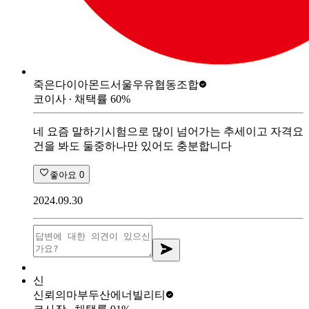
죽은다이아몬드
서울우유협동조합
코이사
∙ 채택률
60
%
네 요즘 말하기시험으로 많이 넘어가는 추세이고 자격요
건을 봐도 둘중하나만 있어도 충분합니다
좋아요
0
2024.09.30
신
신뢰의마부
두산에너빌리티