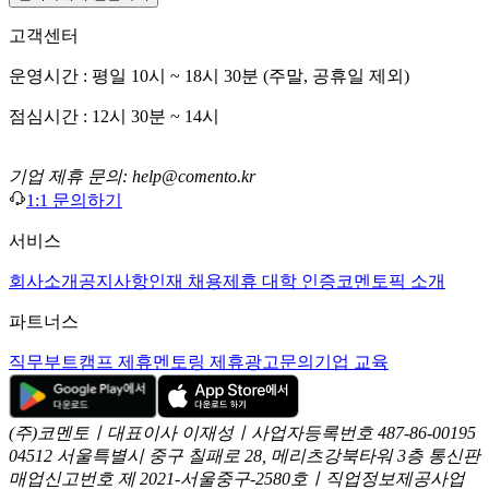
고객센터
운영시간 : 평일 10시 ~ 18시 30분 (주말, 공휴일 제외)
점심시간 : 12시 30분 ~ 14시
기업 제휴 문의: help@comento.kr
1:1 문의하기
서비스
회사소개
공지사항
인재 채용
제휴 대학 인증
코멘토픽 소개
파트너스
직무부트캠프 제휴
멘토링 제휴
광고문의
기업 교육
(주)코멘토ㅣ대표이사 이재성ㅣ사업자등록번호 487-86-00195
04512 서울특별시 중구 칠패로 28, 메리츠강북타워 3층
통신판
매업신고번호 제 2021-서울중구-2580호ㅣ직업정보제공사업