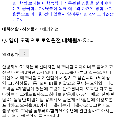
면, 학점 보다는 어학능력과 직무관련 경험을 쌓아야 하
는지 궁금합니다. 덧붙여 목표 직무와 관련된 경험 내지
활동으로 어떠한 것이 있을지 알려주시면 감사드리겠습
니다.
대학생활
·
삼성물산
/
해외영업
Q.
영어 오픽으로 토익완전 대체될까요?...
열
열망자
안녕하세요! 저는 패션디자인 테크니컬 디자이너로 들어가고
싶은 대학생 3학년 25세입니다. 3d clo를 다루고 있구요. 벤더
기업에서 테크니컬 디자인팀에서 일하고 싶습니다. (세아상
역, LF, 삼성물산 등) 오픽 IH를 받았고요 문제는 토익입니다..
토익을 4개월넘게 했는데 그렇게 안오릅니다. 오픽만 따도 된
다하는데 그래도될까요... 최대로 받은게 675점이에요. 진짜 맨
날 4개월동안 매일매일 공부해서 받은게 675점인데 이정도면
포기하고 오픽을 AL까지 더 올리는게 나을까요?.. 그럼에도
불구하고 토익을 공부해야할까요? 주변에 관련종사로 아시는
분도 없고 멘붕와서 글적습니다..