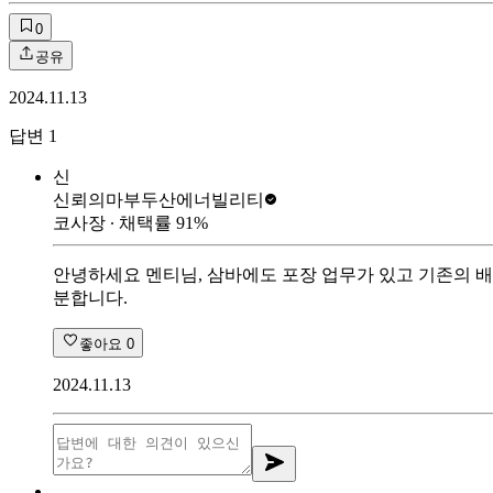
0
공유
2024.11.13
답변
1
신
신뢰의마부
두산에너빌리티
코사장
∙ 채택률
91
%
안녕하세요 멘티님, 삼바에도 포장 업무가 있고 기존의 
분합니다.
좋아요
0
2024.11.13