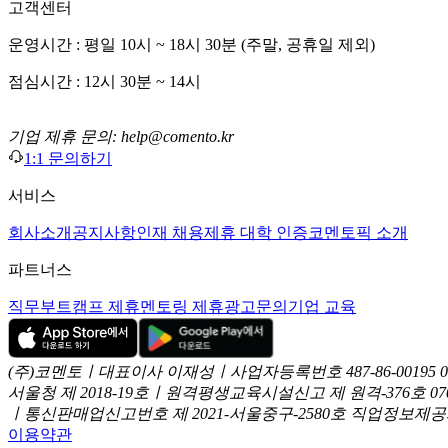
고객센터
운영시간 : 평일 10시 ~ 18시 30분 (주말, 공휴일 제외)
점심시간 : 12시 30분 ~ 14시
기업 제휴 문의: help@comento.kr
1:1 문의하기
서비스
회사소개
공지사항
인재 채용
제휴 대학 인증
코멘토픽 소개
파트너스
직무부트캠프 제휴
멘토링 제휴
광고문의
기업 교육
(주)코멘토ㅣ대표이사 이재성ㅣ사업자등록번호 487-86-00195
서울청 제 2018-19호ㅣ원격평생교육시설신고 제 원격-376호
07
ㅣ통신판매업신고번호 제 2021-서울중구-2580호
직업정보제공사업
이용약관