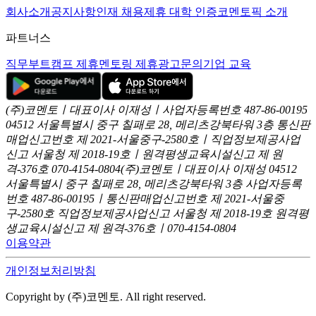
회사소개
공지사항
인재 채용
제휴 대학 인증
코멘토픽 소개
파트너스
직무부트캠프 제휴
멘토링 제휴
광고문의
기업 교육
(주)코멘토ㅣ대표이사 이재성ㅣ사업자등록번호 487-86-00195
04512 서울특별시 중구 칠패로 28, 메리츠강북타워 3층
통신판
매업신고번호 제 2021-서울중구-2580호ㅣ직업정보제공사업
신고
서울청 제 2018-19호ㅣ원격평생교육시설신고 제 원
격-376호
070-4154-0804
(주)코멘토ㅣ대표이사 이재성
04512
서울특별시 중구 칠패로 28, 메리츠강북타워 3층
사업자등록
번호 487-86-00195ㅣ통신판매업신고번호 제 2021-서울중
구-2580호
직업정보제공사업신고 서울청 제 2018-19호
원격평
생교육시설신고 제 원격-376호ㅣ070-4154-0804
이용약관
개인정보처리방침
Copyright by (주)코멘토. All right reserved.