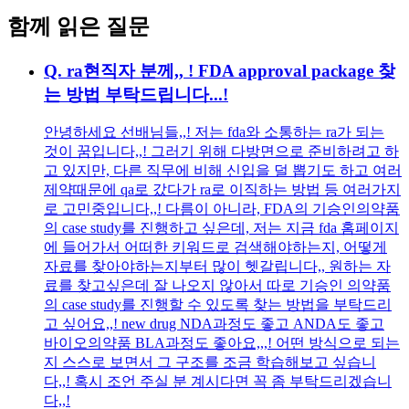
함께 읽은 질문
Q.
ra현직자 분께,, ! FDA approval package 찾
는 방법 부탁드립니다...!
안녕하세요 선배님들,,! 저는 fda와 소통하는 ra가 되는
것이 꿈입니다,,! 그러기 위해 다방면으로 준비하려고 하
고 있지만, 다른 직무에 비해 신입을 덜 뽑기도 하고 여러
제약때문에 qa로 갔다가 ra로 이직하는 방법 등 여러가지
로 고민중입니다,,! 다름이 아니라, FDA의 기승인의약품
의 case study를 진행하고 싶은데, 저는 지금 fda 홈페이지
에 들어가서 어떠한 키워드로 검색해야하는지, 어떻게
자료를 찾아야하는지부터 많이 헷갈립니다,, 원하는 자
료를 찾고싶은데 잘 나오지 않아서 따로 기승인 의약품
의 case study를 진행할 수 있도록 찾는 방법을 부탁드리
고 싶어요,,! new drug NDA과정도 좋고 ANDA도 좋고
바이오의약품 BLA과정도 좋아요,,,! 어떤 방식으로 되는
지 스스로 보면서 그 구조를 조금 학습해보고 싶습니
다,,! 혹시 조언 주실 분 계시다면 꼭 좀 부탁드리겠습니
다,,!