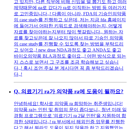
고 있지만, 다른 직무에 비해 신입을 덜 뽑기도 하고 여러
제약때문에 qa로 갔다가 ra로 이직하는 방법 등 여러가지
로 고민중입니다,,! 다름이 아니라, FDA의 기승인의약품
의 case study를 진행하고 싶은데, 저는 지금 fda 홈페이지
에 들어가서 어떠한 키워드로 검색해야하는지, 어떻게
자료를 찾아야하는지부터 많이 헷갈립니다,, 원하는 자
료를 찾고싶은데 잘 나오지 않아서 따로 기승인 의약품
의 case study를 진행할 수 있도록 찾는 방법을 부탁드리
고 싶어요,,! new drug NDA과정도 좋고 ANDA도 좋고
바이오의약품 BLA과정도 좋아요,,,! 어떤 방식으로 되는
지 스스로 보면서 그 구조를 조금 학습해보고 싶습니
다,,! 혹시 조언 주실 분 계시다면 꼭 좀 부탁드리겠습니
다,,!
Q.
의료기기 ra가 의약품 ra에 도움이 될까요?
안녕하세요! 학사로 의약품 ra 희망하는 취준생입니다!
의약품 ra는 인턴 및 취업의 문이 좁다보니,, 청년 미래 일
경험 프로그램으로 '의료기기 ra 2달 인턴'을 지원하여 합
격한 상태입니다,,! ra 부서에서 해외인증 업무를 진행한
다고 해서 뭐라도 도움이 되지 않을까 하고 지원했었는