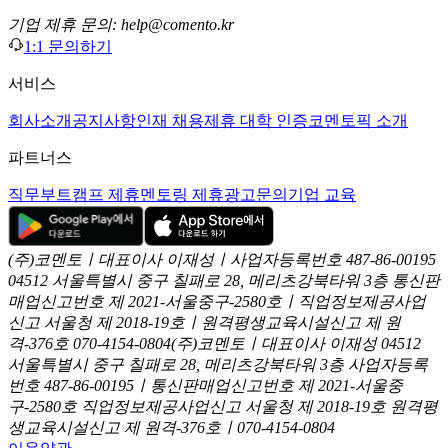
기업 제휴 문의: help@comento.kr
1:1 문의하기
서비스
회사소개
공지사항
인재 채용
제휴 대학 인증
코멘토픽 소개
파트너스
직무부트캠프 제휴
멘토링 제휴
광고문의
기업 교육
(주)코멘토ㅣ대표이사 이재성ㅣ사업자등록번호 487-86-00195
04512 서울특별시 중구 칠패로 28, 메리츠강북타워 3층
통신판
매업신고번호 제 2021-서울중구-2580호ㅣ직업정보제공사업
신고
서울청 제 2018-19호ㅣ원격평생교육시설신고 제 원
격-376호
070-4154-0804
(주)코멘토ㅣ대표이사 이재성
04512
서울특별시 중구 칠패로 28, 메리츠강북타워 3층
사업자등록
번호 487-86-00195ㅣ통신판매업신고번호 제 2021-서울중
구-2580호
직업정보제공사업신고 서울청 제 2018-19호
원격평
생교육시설신고 제 원격-376호ㅣ070-4154-0804