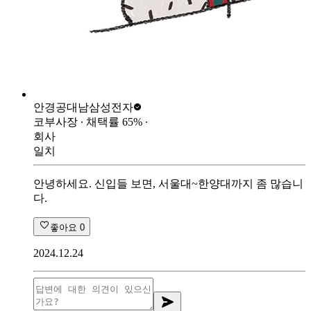
안경공대남
삼성전자
코부사장
∙ 채택률
65
%
∙
회사
일치
안녕하세요. 신입들 보면, 서울대~한양대까지 좀 많습니
다.
좋아요
0
2024.12.24