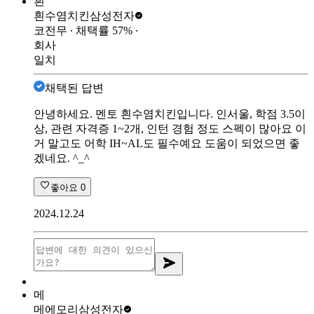
흰
흰수염치킨
삼성전자
코전무
∙ 채택률
57
%
∙
회사
일치
채택된 답변
안녕하세요. 멘토 흰수염치킨입니다. 인서울, 학점 3.5이
상, 관련 자격증 1~2개, 인턴 경험 정도 스펙이 많아요 이
거 말고도 어학 IH~AL도 필수예요 도움이 되었으면 좋
겠네요. ^_^
좋아요
0
2024.12.24
메
메에모리
삼성전자