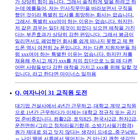
가 상당히 힘이 듭니다. 그래서 솔직하게 말을 하려고 하
는데 예를들어, 저는 인사직무만을 바라보면서 구직을
했던 것이라 특별히 입사를 희망하는 회사는 없습니다.
그래서, 특별히 xxx여야 하는 이유는 없습니다. 하지만,
저 같은 경우는 일단 제것이 되었다 싶으면 애착을 가진
다는 부존효과가 상당히 강한 편입니다. 그래서 봉급이
밀리면서도 폐업했던 회사를 쉽게 떠나지 못했고 제 핸
드폰 역시 여전히 2g 폰입니다. 저는 다른 지원자분들 처
럼 xxx여야 하는 특별한 이유는 없습니다. 하지만 저를
채용해 주시고 제가 xxx를 저의 집단으로 느낄 때 다른
어떤 사람들보다 강한 애착을 가지고 xxx를 위해 일할 것
입니다. 라고 한다면 마이너스 일까용
Q.
여자나이 31 교직원 도전
대기업 건설사에서 4년간 근무하고, 대학교 계약 교직원
으로 1년간 근무하다가 이제는 대학교 정규직 또는 공기
업 준비중입니다. 컴활2급, 토익825, 한국사2급, 한자2급,
운전면허,(그리고 정처리필기합격, 소방기사필기합격)
뭔가 제대로 되고 잇지 않다는 생각이 드네요..중구남방..
ㅠ 나이 땜에 서류에서 떨어지는 건 아닌지 괜한 생각만