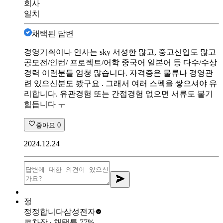
회사
일치
채택된 답변
경영기획이나 인사는 sky 서성한 많고, 중고신입도 많고
공모전/인턴/ 프로젝트/어학 중국어 일본어 등 다수/수상
경력 이런분들 엄청 많습니다. 자격증은 물류나 경영관
련 있으신분도 봤구요 . 그래서 여러 스펙을 쌓으셔야 유
리합니다. 유관경험 또는 간접경험 없으면 서류도 붙기
힘듭니다 ㅜ
좋아요
0
2024.12.24
정
정정합니다
삼성전자
코차장
∙ 채택률
77
%