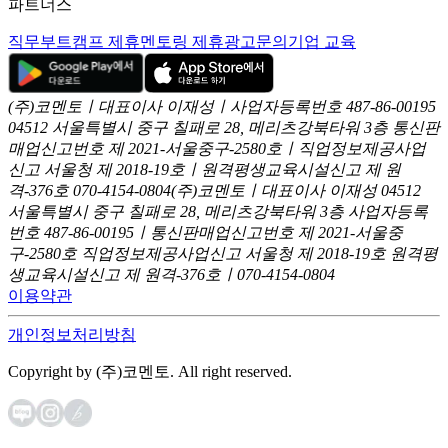
파트너스
직무부트캠프 제휴
멘토링 제휴
광고문의
기업 교육
(주)코멘토ㅣ대표이사 이재성ㅣ사업자등록번호 487-86-00195
04512 서울특별시 중구 칠패로 28, 메리츠강북타워 3층
통신판
매업신고번호 제 2021-서울중구-2580호ㅣ직업정보제공사업
신고
서울청 제 2018-19호ㅣ원격평생교육시설신고 제 원
격-376호
070-4154-0804
(주)코멘토ㅣ대표이사 이재성
04512
서울특별시 중구 칠패로 28, 메리츠강북타워 3층
사업자등록
번호 487-86-00195ㅣ통신판매업신고번호 제 2021-서울중
구-2580호
직업정보제공사업신고 서울청 제 2018-19호
원격평
생교육시설신고 제 원격-376호ㅣ070-4154-0804
이용약관
개인정보처리방침
Copyright by (주)코멘토. All right reserved.