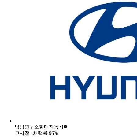
남양연구소
현대자동차
코사장
∙ 채택률
96
%