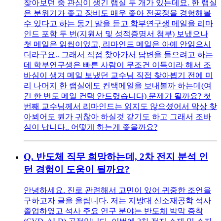
찾아보던 중 관심이 생긴 랩실 두 개가 있는데요. 한 랩실
은 분위기가 좋고 장비도 매우 좋아 전공정을 경험해볼
수 있다고 하는 동기 말을 듣고 학부연구생 메일을 리마
인드 포함 두 번(지원서 및 성적증명서 첨부) 보냈으나
첫 메일은 읽씹이었고, 리마인드 메일은 아예 안읽으시
더라구요.. 그래서 직접 찾아가서 답변을 들으려고 하는
데 학부연구생은 빠른 사람이 무조건 이득이라 해서 조
바심이 생겨 메일 보냈던 교수님 직접 찾아뵙기 전에 미
리 나머지 한 랩실에도 컨택메일을 보내볼까 하는데(여
긴 한 번도 메일 컨택 안드렸습니다) 문제가 될까요? 첫
번째 교수님께서 리마인드는 읽지도 않으셨어서 막상 찾
아뵈어도 뭔가 귀찮아 하실것 같기도 하고 그래서 조바
심이 납니다.. 어떻게 하는게 좋을까요?
Q.
반도체 직무 희망하는데, 2차 전지 분석 인
턴 경험이 도움이 될까요?
안녕하세요. 진로 관련해서 고민이 있어 귀중한 조언을
구하고자 글을 올립니다. 저는 지방대 신소재공학 석사
졸업하였고 석사 주요 연구 분야는 반도체 박막 증착