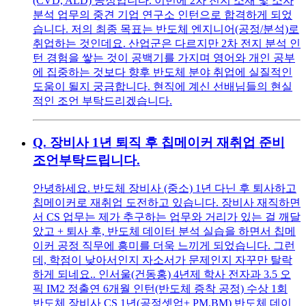
(CVD, ALD) 공정입니다. 이번에 2차 전지 소재 및 소자
분석 업무의 중견 기업 연구소 인턴으로 합격하게 되었
습니다. 저의 최종 목표는 반도체 엔지니어(공정/분석)로
취업하는 것인데요. 산업군은 다르지만 2차 전지 분석 인
턴 경험을 쌓는 것이 공백기를 가지며 영어와 개인 공부
에 집중하는 것보다 향후 반도체 분야 취업에 실질적인
도움이 될지 궁금합니다. 현직에 계신 선배님들의 현실
적인 조언 부탁드리겠습니다.
Q.
장비사 1년 퇴직 후 칩메이커 재취업 준비
조언부탁드립니다.
안녕하세요. 반도체 장비사 (중소) 1년 다닌 후 퇴사하고
칩메이커로 재취업 도전하고 있습니다. 장비사 재직하면
서 CS 업무는 제가 추구하는 업무와 거리가 있는 걸 깨달
았고 + 퇴사 후, 반도체 데이터 분석 실습을 하면서 칩메
이커 공정 직무에 흥미를 더욱 느끼게 되었습니다. 그런
데, 학점이 낮아서인지 자소서가 문제인지 자꾸만 탈락
하게 되네요.. 인서울(건동홍) 4년제 학사 전자과 3.5 오
픽 IM2 정출연 6개월 인턴(반도체 증착 공정) 수상 1회
반도체 장비사 CS 1년(공정셋업+ PM,BM) 반도체 데이