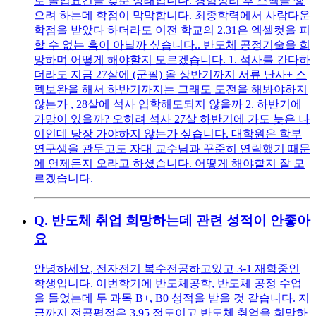
로 졸업요건을 갖춘 상태입니다. 경험정리 후 스펙을 쌓
으려 하는데 학점이 막막합니다. 최종학력에서 사람다운
학점을 받았다 하더라도 이전 학교의 2.31은 엑셀컷을 피
할 수 없는 흠이 아닐까 싶습니다.. 반도체 공정기술을 희
망하며 어떻게 해야할지 모르겠습니다. 1. 석사를 간다하
더라도 지금 27살에 (군필) 올 상반기까지 서류 난사+ 스
펙보완을 해서 하반기까지는 그래도 도전을 해봐야하지
않는가 , 28살에 석사 입학해도되지 않을까 2. 하반기에
가망이 있을까? 오히려 석사 27살 하반기에 가도 늦은 나
이인데 당장 가야하지 않는가 싶습니다. 대학원은 학부
연구생을 관두고도 자대 교수님과 꾸준히 연락했기 때문
에 언제든지 오라고 하셨습니다. 어떻게 해야할지 잘 모
르겠습니다.
Q.
반도체 취업 희망하는데 관련 성적이 안좋아
요
안녕하세요, 전자전기 복수전공하고있고 3-1 재학중인
학생입니다. 이번학기에 반도체공학, 반도체 공정 수업
을 들었는데 두 과목 B+, B0 성적을 받을 것 같습니다. 지
금까지 전공평점은 3.95 정도이고 반도체 취업을 희망하