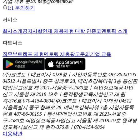
기업 제휴 문의: help@comento.kr
1:1 문의하기
서비스
회사소개
공지사항
인재 채용
제휴 대학 인증
코멘토픽 소개
파트너스
직무부트캠프 제휴
멘토링 제휴
광고문의
기업 교육
(주)코멘토ㅣ대표이사 이재성ㅣ사업자등록번호 487-86-00195
04512 서울특별시 중구 칠패로 28, 메리츠강북타워 3층
통신판
매업신고번호 제 2021-서울중구-2580호ㅣ직업정보제공사업
신고
서울청 제 2018-19호ㅣ원격평생교육시설신고 제 원
격-376호
070-4154-0804
(주)코멘토ㅣ대표이사 이재성
04512
서울특별시 중구 칠패로 28, 메리츠강북타워 3층
사업자등록
번호 487-86-00195ㅣ통신판매업신고번호 제 2021-서울중
구-2580호
직업정보제공사업신고 서울청 제 2018-19호
원격평
생교육시설신고 제 원격-376호ㅣ070-4154-0804
이용약관