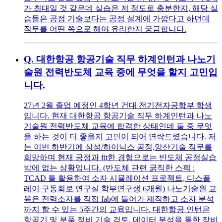
가 최대일 것 같은데 실습은 저 정도로 충분한지, 해당 실
습들은 공정 기술보다는 공정 설계에 가깝다고 하던데
직무를 어떤 쪽으로 해야 유리한지 궁금합니다.
Q.
대한항공 항공기술 직무 하계인턴과 나노기
술원 전력반도체 교육 중에 무엇을 할지 고민입
니다.
27년 2월 졸업 예정인 4학년 건대 전기전자공학부 학생
입니다. 현재 대한항공 항공기술 직무 하계인턴과 나노
기술원 전력반도체 교육에 합격한 상태인데 둘 중 무엇
을 하는 것이 더 좋을지 고민이 되어 연락드렸습니다. 저
는 이번 하반기에 삼성/하이닉스 공정,양산기술 직무를
희망하며 현재 공정과 fit한 경험으로는 반도체 공정실습
밖에 없는 상황입니다. (반도체 관련 굵직한 스펙 :
TCAD 툴 활용하여 소자 시뮬레이션 프로젝트, 디스플
레이 구동회로 연구실 학부연구생 6개월) 나노기술원 교
육은 전력소자를 직접 fab에 들어가 제작하고 소자 분석
까지 할 수 있는 5주간의 교육입니다. 대한항공 인턴은
항공기 및 부품 정비 기술 검토, 데이터 분석을 통한 장비