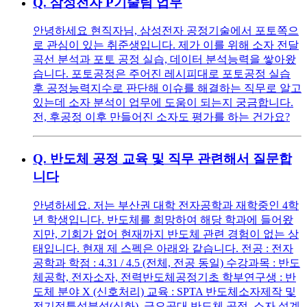
Q.
삼성전자 P기술팀 업무
안녕하세요 현직자님, 삼성전자 공정기술에서 포토쪽으
로 관심이 있는 취준생입니다. 제가 이를 위해 소자 전달
곡선 분석과 포토 공정 실습, 데이터 분석능력을 쌓아왔
습니다. 포토공정은 주어진 레시피대로 포토공정 실습
후 공정능력지수로 판단해 이슈를 해결하는 직무로 알고
있는데 소자 분석이 업무에 도움이 되는지 궁금합니다.
전, 후공정 이후 만들어진 소자도 평가를 하는 건가요?
Q.
반도체 공정 교육 및 직무 관련해서 질문합
니다
안녕하세요. 저는 부산권 대학 전자공학과 재학중인 4학
년 학생입니다. 반도체를 희망하여 해당 학과에 들어왔
지만, 기회가 없어 현재까지 반도체 관련 경험이 없는 상
태입니다. 현재 제 스펙은 아래와 같습니다. 전공 : 전자
공학과 학점 : 4.31 / 4.5 (전체, 전공 동일) 수강과목 : 반도
체공학, 전자소자, 전력반도체공정기초 학부연구생 : 반
도체 분야 X (신호처리) 교육 : SPTA 반도체소자제작 및
전기적특성분석(심화), 금오공대 반도체 공정, 소자 설계