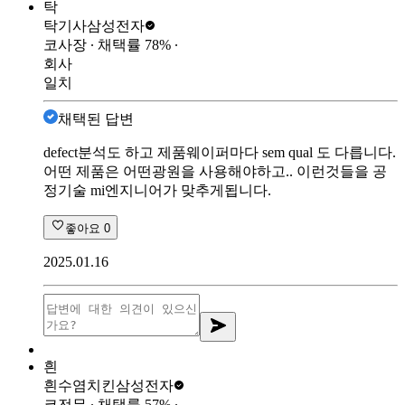
탁
탁기사
삼성전자
코사장
∙ 채택률
78
%
∙
회사
일치
채택된 답변
defect분석도 하고 제품웨이퍼마다 sem qual 도 다릅니다.
어떤 제품은 어떤광원을 사용해야하고.. 이런것들을 공
정기술 mi엔지니어가 맞추게됩니다.
좋아요
0
2025.01.16
흰
흰수염치킨
삼성전자
코전무
∙ 채택률
57
%
∙