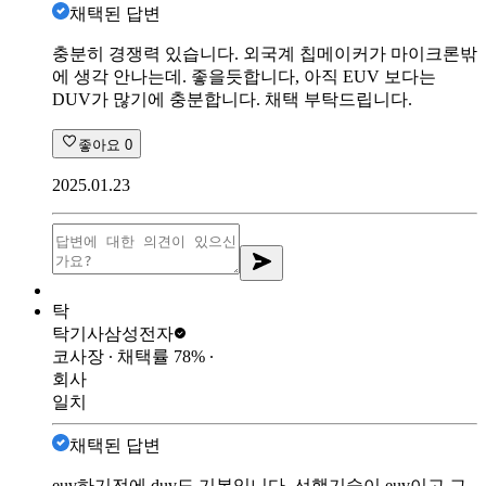
채택된 답변
충분히 경쟁력 있습니다. 외국계 칩메이커가 마이크론밖
에 생각 안나는데. 좋을듯합니다, 아직 EUV 보다는
DUV가 많기에 충분합니다. 채택 부탁드립니다.
좋아요
0
2025.01.23
탁
탁기사
삼성전자
코사장
∙ 채택률
78
%
∙
회사
일치
채택된 답변
euv하기전에 duv도 기본입니다. 선행기술이 euv이고 그