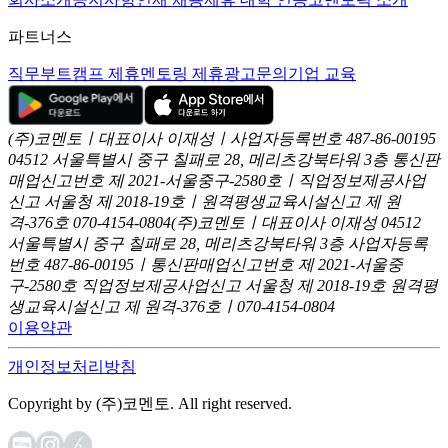
파트너스
직무부트캠프 제휴
멘토링 제휴
광고문의
기업 교육
(주)코멘토ㅣ대표이사 이재성ㅣ사업자등록번호 487-86-00195
04512 서울특별시 중구 칠패로 28, 메리츠강북타워 3층
통신판
매업신고번호 제 2021-서울중구-2580호ㅣ직업정보제공사업
신고
서울청 제 2018-19호ㅣ원격평생교육시설신고 제 원
격-376호
070-4154-0804
(주)코멘토ㅣ대표이사 이재성
04512
서울특별시 중구 칠패로 28, 메리츠강북타워 3층
사업자등록
번호 487-86-00195ㅣ통신판매업신고번호 제 2021-서울중
구-2580호
직업정보제공사업신고 서울청 제 2018-19호
원격평
생교육시설신고 제 원격-376호ㅣ070-4154-0804
이용약관
개인정보처리방침
Copyright by (주)코멘토. All right reserved.