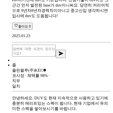
근간 먼저 발전된 base가 duv이니싸요. 당연히 커리어적
으로 9년차8년차경력직이아니고 중고신입 생각하시면
입사에 duv도 도움됩니다!
좋아요
0
2025.01.23
졸
졸린왈루
(주)KEC
코사장
∙ 채택률
98
%
∙
직무
일치
안녕하세요. DUV도 현재 지속적으로 사용하고 있기에
충분히 메리트있는 스펙이 됩니다. 현재 기업에서 유의
미한 스펙을 쌓아보시기를 바랍니다.