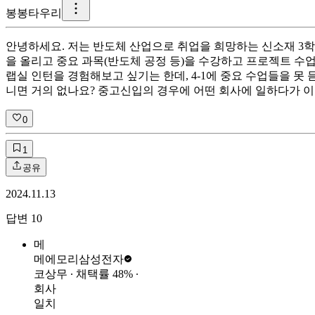
봉
봉타우리
안녕하세요. 저는 반도체 산업으로 취업을 희망하는 신소재 3학년 
을 올리고 중요 과목(반도체 공정 등)을 수강하고 프로젝트 수업
랩실 인턴을 경험해보고 싶기는 한데, 4-1에 중요 수업들을 못
니면 거의 없나요? 중고신입의 경우에 어떤 회사에 일하다가 
0
1
공유
2024.11.13
답변
10
메
메에모리
삼성전자
코상무
∙ 채택률
48
%
∙
회사
일치