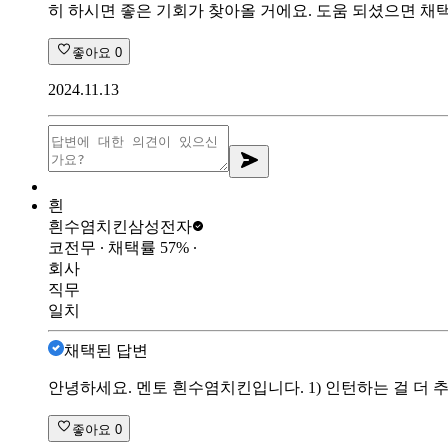
히 하시면 좋은 기회가 찾아올 거에요. 도움 되셨으면 채
좋아요
0
2024.11.13
흰
흰수염치킨
삼성전자
코전무
∙ 채택률
57
%
∙
회사
직무
일치
채택된 답변
안녕하세요. 멘토 흰수염치킨입니다. 1) 인턴하는 걸 더 추
좋아요
0