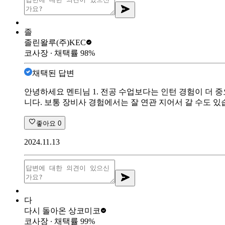
졸
졸린왈루
(주)KEC
코사장
∙ 채택률
98
%
채택된 답변
안녕하세요 멘티님 1. 전공 수업보다는 인턴 경험이 더 
니다. 보통 장비사 경험에서는 잘 연관 지어서 갈 수도 있
좋아요
0
2024.11.13
다
다시 돌아온 상
코미코
코사장
∙ 채택률
99
%