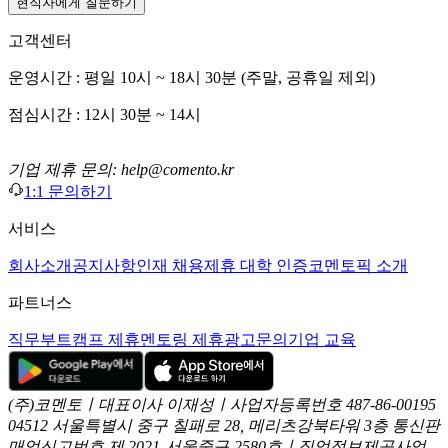
현직자에게 질문하기
고객센터
운영시간 : 평일 10시 ~ 18시 30분 (주말, 공휴일 제외)
점심시간 : 12시 30분 ~ 14시
기업 제휴 문의: help@comento.kr
1:1 문의하기
서비스
회사소개
공지사항
인재 채용
제휴 대학 인증
코멘토픽 소개
파트너스
직무부트캠프 제휴
멘토링 제휴
광고문의
기업 교육
(주)코멘토ㅣ대표이사 이재성ㅣ사업자등록번호 487-86-00195
04512 서울특별시 중구 칠패로 28, 메리츠강북타워 3층
통신판
매업신고번호 제 2021-서울중구-2580호ㅣ직업정보제공사업