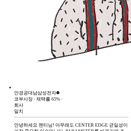
안경공대남
삼성전자
코부사장
∙ 채택률
65
%
∙
회사
일치
안녕하세요 멘티님! 아무래도 CENTER EDGE 균일성이