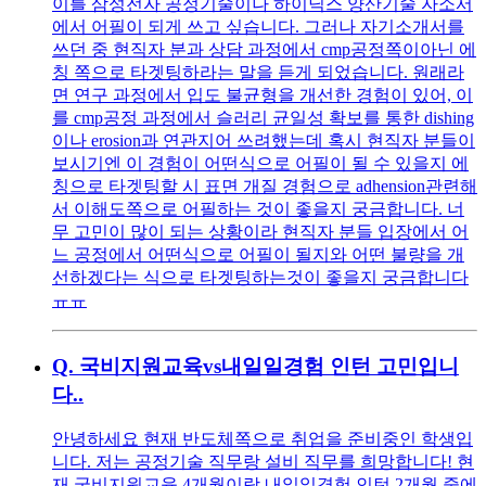
이를 삼성전자 공정기술이나 하이닉스 양산기술 자소서
에서 어필이 되게 쓰고 싶습니다. 그러나 자기소개서를
쓰던 중 현직자 분과 상담 과정에서 cmp공정쪽이아닌 에
칭 쪽으로 타겟팅하라는 말을 듣게 되었습니다. 원래라
면 연구 과정에서 입도 불균형을 개선한 경험이 있어, 이
를 cmp공정 과정에서 슬러리 균일성 확보를 통한 dishing
이나 erosion과 연관지어 쓰려했는데 혹시 현직자 분들이
보시기엔 이 경험이 어떤식으로 어필이 될 수 있을지 에
칭으로 타겟팅할 시 표면 개질 경험으로 adhension관련해
서 이해도쪽으로 어필하는 것이 좋을지 궁금합니다. 너
무 고민이 많이 되는 상황이라 현직자 분들 입장에서 어
느 공정에서 어떤식으로 어필이 될지와 어떤 불량을 개
선하겠다는 식으로 타겟팅하는것이 좋을지 궁금합니다
ㅠㅠ
Q.
국비지원교육vs내일일경험 인턴 고민입니
다..
안녕하세요 현재 반도체쪽으로 취업을 준비중인 학생입
니다. 저는 공정기술 직무랑 설비 직무를 희망합니다! 현
재 국비지원교육 4개월이랑 내일일경험 인턴 2개월 중에