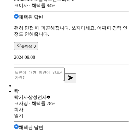
코이사
∙ 채택률
94
%
채택된 답변
괜히 면접 때 피곤해집니다. 쓰지마세요. 어쩌피 경력 인
정도 안해줍니다.
좋아요
0
2024.09.08
탁
탁기사
삼성전자
코사장
∙ 채택률
78
%
∙
회사
일치
채택된 답변