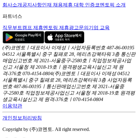
회사소개
공지사항
인재 채용
제휴 대학 인증
코멘토픽 소개
파트너스
직무부트캠프 제휴
멘토링 제휴
광고문의
기업 교육
(주)코멘토ㅣ대표이사 이재성ㅣ사업자등록번호 487-86-00195
04512 서울특별시 중구 칠패로 28, 메리츠강북타워 3층
통신판
매업신고번호 제 2021-서울중구-2580호ㅣ직업정보제공사업
신고
서울청 제 2018-19호ㅣ원격평생교육시설신고 제 원
격-376호
070-4154-0804
(주)코멘토ㅣ대표이사 이재성
04512
서울특별시 중구 칠패로 28, 메리츠강북타워 3층
사업자등록
번호 487-86-00195ㅣ통신판매업신고번호 제 2021-서울중
구-2580호
직업정보제공사업신고 서울청 제 2018-19호
원격평
생교육시설신고 제 원격-376호ㅣ070-4154-0804
이용약관
개인정보처리방침
Copyright by (주)코멘토. All right reserved.