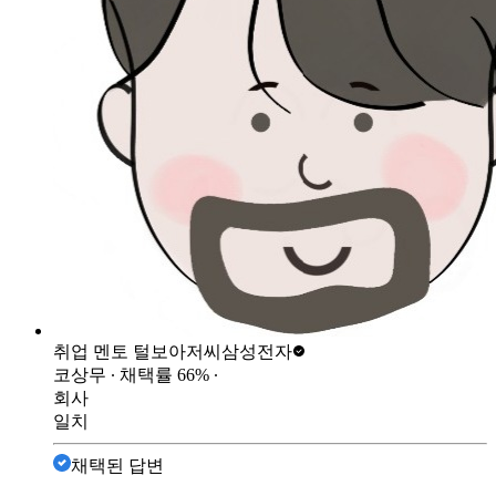
취업 멘토 털보아저씨
삼성전자
코상무
∙ 채택률
66
%
∙
회사
일치
채택된 답변