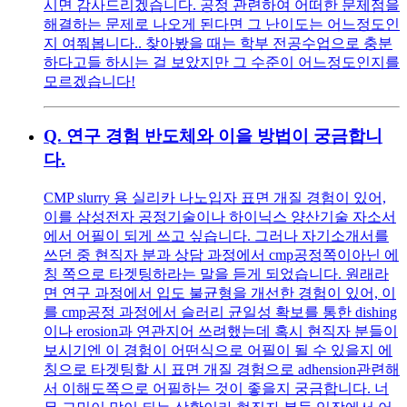
시면 감사드리겠습니다. 공정 관련하여 어떠한 문제점을
해결하는 문제로 나오게 된다면 그 난이도는 어느정도인
지 여쭤봅니다.. 찾아봤을 때는 학부 전공수업으로 충분
하다고들 하시는 걸 보았지만 그 수준이 어느정도인지를
모르겠습니다!
Q.
연구 경험 반도체와 이을 방법이 궁금합니
다.
CMP slurry 용 실리카 나노입자 표면 개질 경험이 있어,
이를 삼성전자 공정기술이나 하이닉스 양산기술 자소서
에서 어필이 되게 쓰고 싶습니다. 그러나 자기소개서를
쓰던 중 현직자 분과 상담 과정에서 cmp공정쪽이아닌 에
칭 쪽으로 타겟팅하라는 말을 듣게 되었습니다. 원래라
면 연구 과정에서 입도 불균형을 개선한 경험이 있어, 이
를 cmp공정 과정에서 슬러리 균일성 확보를 통한 dishing
이나 erosion과 연관지어 쓰려했는데 혹시 현직자 분들이
보시기엔 이 경험이 어떤식으로 어필이 될 수 있을지 에
칭으로 타겟팅할 시 표면 개질 경험으로 adhension관련해
서 이해도쪽으로 어필하는 것이 좋을지 궁금합니다. 너