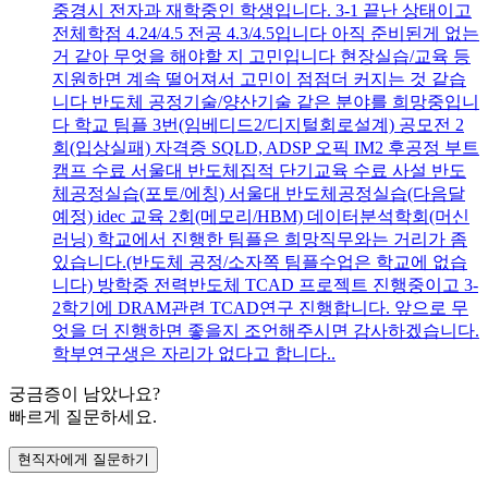
중경시 전자과 재학중인 학생입니다. 3-1 끝난 상태이고
전체학점 4.24/4.5 전공 4.3/4.5입니다 아직 준비된게 없는
거 같아 무엇을 해야할 지 고민입니다 현장실습/교육 등
지원하면 계속 떨어져서 고민이 점점더 커지는 것 같습
니다 반도체 공정기술/양산기술 같은 분야를 희망중입니
다 학교 팀플 3번(임베디드2/디지털회로설계) 공모전 2
회(입상실패) 자격증 SQLD, ADSP 오픽 IM2 후공정 부트
캠프 수료 서울대 반도체집적 단기교육 수료 사설 반도
체공정실습(포토/에칭) 서울대 반도체공정실습(다음달
예정) idec 교육 2회(메모리/HBM) 데이터분석학회(머신
러닝) 학교에서 진행한 팀플은 희망직무와는 거리가 좀
있습니다.(반도체 공정/소자쪽 팀플수업은 학교에 없습
니다) 방학중 전력반도체 TCAD 프로젝트 진행중이고 3-
2학기에 DRAM관련 TCAD연구 진행합니다. 앞으로 무
엇을 더 진행하면 좋을지 조언해주시면 감사하겠습니다.
학부연구생은 자리가 없다고 합니다..
궁금증이 남았나요?
빠르게 질문하세요.
현직자에게 질문하기