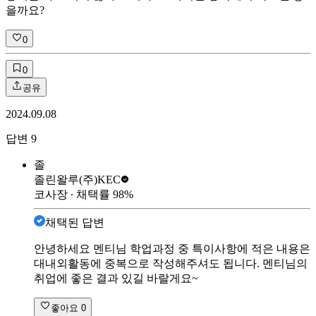
을까요?
0
0
공유
2024.09.08
답변
9
졸
졸린왈루
(주)KEC
코사장
∙ 채택률
98
%
채택된 답변
안녕하세요 멘티님 학업과정 중 특이사항에 적은 내용은
대내외활동에 중복으로 작성해주셔도 됩니다. 멘티님의
취업에 좋은 결과 있길 바랄게요~
좋아요
0