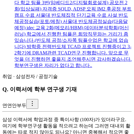
다 학교 팀플 3번(임베디드2/디지털회로설계) 공모전 2
회(입상실패) 자격증 SQLD, ADSP 오픽 IM2 후공정 부트
캠프 수료 서울대 반도체집적 단기교육 수료 사설 반도
체공정실습(포토/에칭) 서울대 반도체공정실습(다음달
예정) idec 교육 2회(메모리/HBM) 데이터분석학회(머신
러닝) 학교에서 진행한 팀플은 희망직무와는 거리가 좀
있습니다.(반도체 공정/소자쪽 팀플수업은 학교에 없습
니다) 방학중 전력반도체 TCAD 프로젝트 진행중이고 3-
2학기에 DRAM관련 TCAD연구 진행합니다. 앞으로 무
엇을 더 진행하면 좋을지 조언해주시면 감사하겠습니다.
학부연구생은 자리가 없다고 합니다..
취업
·
삼성전자
/
공정기술
Q.
이력서에 학부 연구생 기재
연
연안부두
삼성 이력서에 학업과정 중 특이사항 (100자)가 있더라구요.
여기에 학부연구생 활동을 적으려고 하는데 그러면 대내외 활
동에는 따로 적지 않아도 되나요? 아니면 중복해서 적으면 좋