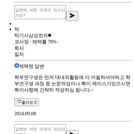
탁
탁기사
삼성전자
코사장
∙ 채택률
78
%
∙
회사
일치
채택된 답변
학부연구생은 먼저 대내외활동에 더 어필하셔야하고 학
부연구생 과정 중 논문작성이나 특이 케이스가있으시면
특이사항에 간략히 작성하심 됩니다.~
좋아요
0
2024.09.08