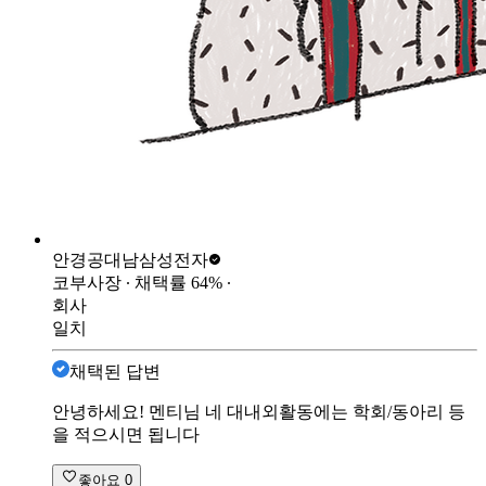
안경공대남
삼성전자
코부사장
∙ 채택률
64
%
∙
회사
일치
채택된 답변
안녕하세요! 멘티님 네 대내외활동에는 학회/동아리 등
을 적으시면 됩니다
좋아요
0