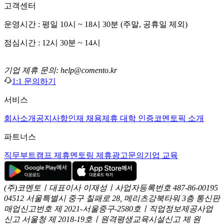
고객센터
운영시간 : 평일 10시 ~ 18시 30분 (주말, 공휴일 제외)
점심시간 : 12시 30분 ~ 14시
기업 제휴 문의: help@comento.kr
1:1 문의하기
서비스
회사소개
공지사항
인재 채용
제휴 대학 인증
코멘토픽 소개
파트너스
직무부트캠프 제휴
멘토링 제휴
광고문의
기업 교육
(주)코멘토ㅣ대표이사 이재성ㅣ사업자등록번호 487-86-00195
04512 서울특별시 중구 칠패로 28, 메리츠강북타워 3층
통신판
매업신고번호 제 2021-서울중구-2580호ㅣ직업정보제공사업
신고
서울청 제 2018-19호ㅣ원격평생교육시설신고 제 원