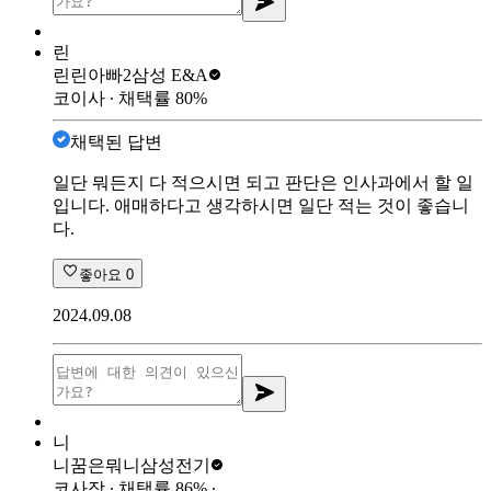
린
린린아빠2
삼성 E&A
코이사
∙ 채택률
80
%
채택된 답변
일단 뭐든지 다 적으시면 되고 판단은 인사과에서 할 일
입니다. 애매하다고 생각하시면 일단 적는 것이 좋습니
다.
좋아요
0
2024.09.08
니
니꿈은뭐니
삼성전기
코사장
∙ 채택률
86
%
∙