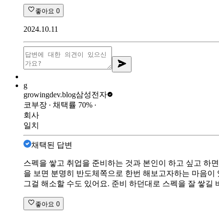
좋아요
0
2024.10.11
g
growingdev.blog
삼성전자
코부장
∙ 채택률
70
%
∙
회사
일치
채택된 답변
스펙을 쌓고 취업을 준비하는 것과 본인이 하고 싶고 하면
을 보면 분명히 반도체쪽으로 한번 해보고자하는 마음이 
그걸 해소할 수도 있어요. 준비 하던대로 스펙을 잘 쌓길 
좋아요
0