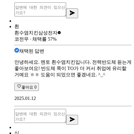
흰
흰수염치킨
삼성전자
코전무
∙ 채택률
57
%
채택된 답변
안녕하세요. 멘토 흰수염치킨입니다. 전력반도체 듣는게
좋아보여요! 반도체 쪽이 TO가 더 커서 취업에 유리할
거예요 ㅎㅎ 도움이 되었으면 좋겠네요. ^_^
좋아요
0
2025.01.12
신