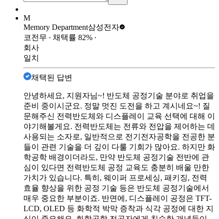
M
Memory Department
삼성전자
코전무
∙ 채택률
82
%
∙
회사
일치
채택된 답변
안녕하세요, 지원자님~! 반도체 공정기술 분야로 취업을
준비 중이시군요. 정말 멋진 도전을 하고 계시네요~! 질
문해주신 전력반도체와 디스플레이 교육 선택에 대해 이
야기해볼게요. 전력반도체는 전류와 전압을 제어하는 데
사용되는 소자로, 일반적으로 전기전자공학을 전공한 분
들이 관련 기술을 더 깊이 다룰 기회가 많아요. 하지만 화
학공학 배경이더라도, 만약 반도체 공정기술 전반에 관
심이 있다면 전력반도체 공정 교육도 충분히 배울 만한
가치가 있습니다. 특히, 웨이퍼 프로세싱, 패키징, 전력
효율 향상을 위한 공정 기술 등은 반도체 공정기술에서
매우 중요한 부분이죠. 반면에, 디스플레이 공정은 TFT-
LCD, OLED 등 화학적 박막 증착과 식각 공정에 대한 지
식이 중요해요. 화학공학 전공자에게 친숙한 개념들이