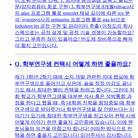
어:오픽 준비중 스펙: 1. 명지대 공정실습 교육 2. 졸업논
문(양자컴퓨터 회로 구현) 3. 학부연구생 8개월(slivaco사
의 atlas 프로그램 툴로 nmosfet 채널 길이에 따른 sce 분
석, synopsys사의 sentaurus 프로그램 툴로 gaa fet으로
forksheet fet 공정 구현 및 파라미터 추출) 이정도의 학사
스펙으로는 공정 설계 및 공정 기술 경쟁이 가능할까요?
그리고 부족한 점이 있을까요? 반도체 장비쪽으로 빠져
야 할지 고민입니다.
Q.
학부연구생 컨택시 어떻게 하면 좋을까요?
제가 3학년 2학기 때에 소자 개발 관련한 자대 랩실에 학
부연구생으로 들어가고 싶은데, 슬슬 정정 마감도 끝나
기도 해서 최대한 빨리 컨택을 하려고 합니다. 그런데 저
희 학교가 학부연그생을 대부분 석사 혹은 석박통합 과
정을 한다고 했을 때, 즉 대학원 진학을 희망중일 때 학부
연구생으로 받아주거나 학부연구생을 잘 안받는다는 이
야기가 있기에 최대한 학부연구생을 하고싶어 컨택 시에
어떻게 이야기 하면 좋을지 고민중에 있습니다. 이에 멘
토님들의 의견을 여쭙고자 합니다! 어떠한 방식으로 컨
택을 하면 좋을지 고민입니다! 읽어주셔서 감사합니다.