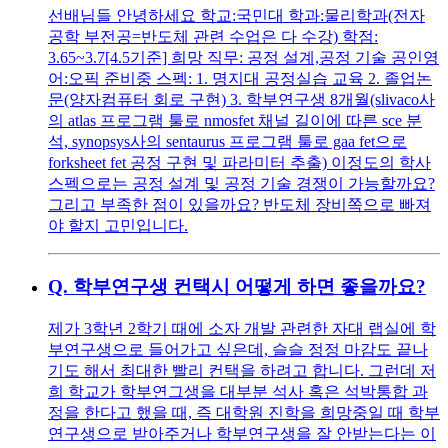
선배님들 안녕하세요 학교:국민대 학과:물리학과(전자
공학 부전공=반도체 관련 수업은 다 수강) 학점:
3.65~3.7[4.5기준] 희망 직무: 공정 설계,공정 기술 공인영
어:오픽 준비중 스펙: 1. 명지대 공정실습 교육 2. 졸업논
문(양자컴퓨터 회로 구현) 3. 학부연구생 8개월(slivaco사
의 atlas 프로그램 툴로 nmosfet 채널 길이에 따른 sce 분
석, synopsys사의 sentaurus 프로그램 툴로 gaa fet으로
forksheet fet 공정 구현 및 파라미터 추출) 이정도의 학사
스펙으로는 공정 설계 및 공정 기술 경쟁이 가능할까요?
그리고 부족한 점이 있을까요? 반도체 장비쪽으로 빠져
야 할지 고민입니다.
Q.
학부연구생 컨택시 어떻게 하면 좋을까요?
제가 3학년 2학기 때에 소자 개발 관련한 자대 랩실에 학
부연구생으로 들어가고 싶은데, 슬슬 정정 마감도 끝나
기도 해서 최대한 빨리 컨택을 하려고 합니다. 그런데 저
희 학교가 학부연그생을 대부분 석사 혹은 석박통합 과
정을 한다고 했을 때, 즉 대학원 진학을 희망중일 때 학부
연구생으로 받아주거나 학부연구생을 잘 안받는다는 이