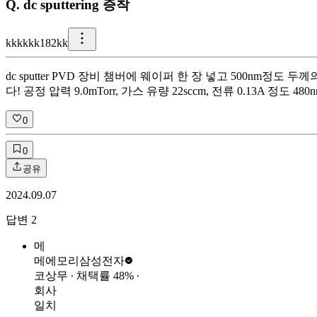
Q.
dc sputtering 증착
k
kkkkk182kk
dc sputter PVD 장비 챔버에 웨이퍼 한 장 넣고 500n
다! 공정 압력 9.0mTorr, 가스 유량 22sccm, 전류 0.13A
0
0
공유
2024.09.07
답변
2
메
메에모리
삼성전자
코상무
∙ 채택률
48
%
∙
회사
일치