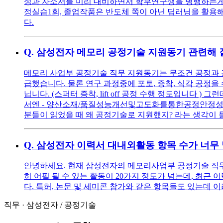
성과 자소서를 미리 대비하면서 학부연구생을 병행하는게 방학
정실습1회, 졸업작품은 반도체 쪽이 아닌 딥러닝을 활용
다.
Q.
삼성전자 메모리 공정기술 지원동기 관련해 
메모리 사업부 공정기술 직무 지원동기는 무조건 공정과 관
급했습니다. 물론 연구 과정중에 포토, 증착, 식각 공정을
닙니다. (스퍼터 증착, lift off 공정 수행 정도입니
서엔 - 양산소재/품질성능개선및고도화를통한공정안정성확
분들이 읽었을 때 왜 공정기술로 지원했지? 라는 생각이 
Q.
삼성전자 이력서 대내외활동 항목 수가 너무
안녕하세요. 현재 삼성전자의 메모리사업부 공정기술 직무
히 어필 될 수 있는 활동이 20가지 정도가 넘는데, 최근
다. 특허, 논문 및 세미콘 참가와 같은 항목들도 있는데 
직무
·
삼성전자
/
공정기술