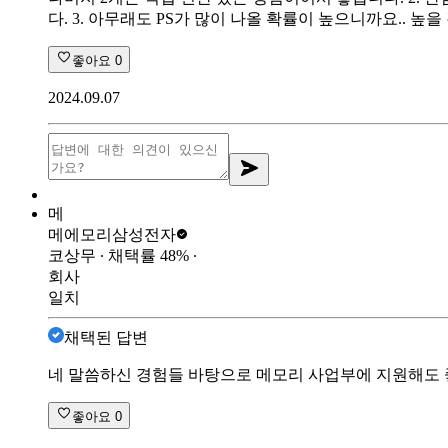
다. 3. 아무래도 PS가 많이 나올 확률이 높으니까요.. 높
좋아요
0
2024.09.07
메
메에모리
삼성전자
코상무
∙ 채택률
48
%
∙
회사
일치
채택된 답변
네 말씀하신 경험들 바탕으로 메모리 사업부에 지원해도 좋
좋아요
0