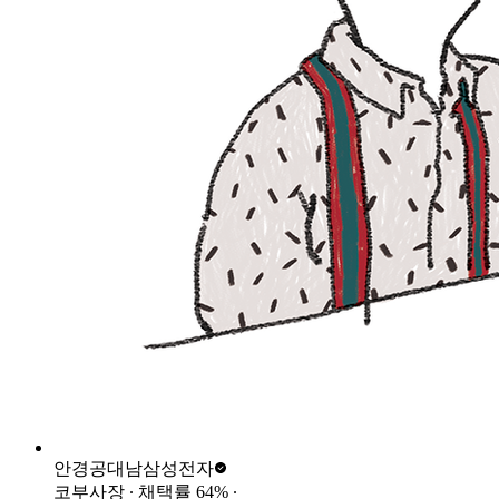
안경공대남
삼성전자
코부사장
∙ 채택률
64
%
∙