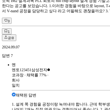
오픽 IM2 설계과목 PLL 회로의 full chip layout 설계 경험
한다는 공고를 보았습니다. 1.이러한 경험을 바탕으로 layout,
서 V-nand 공정을 담당하고 싶다 라고 어필해도 괜찮을까요?
0
1
공유
2024.09.07
답변
7
멘
멘토123451
삼성전자
코과장
∙ 채택률
77
%
∙
회사
일치
채택된 답변
1. 설계 쪽 경험을 공정이랑 녹여내야 합니다. 근데 학부
나머지 2개는 직접 연관 있는 경험이어서 좋습니다. 2.