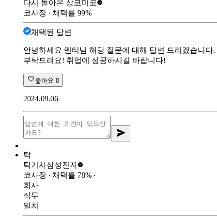
다시 돌아온 상
코미코
코사장
∙ 채택률
99
%
채택된 답변
안녕하세요 멘티님 해당 질문에 대해 답변 드리겠습니다. 
부탁드려요! 취업에 성공하시길 바랍니다!
좋아요
0
2024.09.06
탁
탁기사
삼성전자
코사장
∙ 채택률
78
%
∙
회사
직무
일치