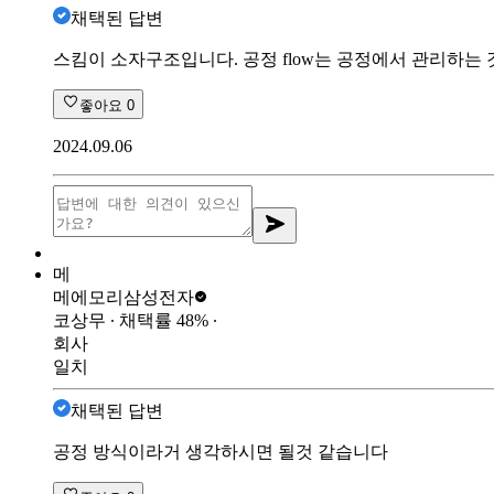
채택된 답변
스킴이 소자구조입니다. 공정 flow는 공정에서 관리하
좋아요
0
2024.09.06
메
메에모리
삼성전자
코상무
∙ 채택률
48
%
∙
회사
일치
채택된 답변
공정 방식이라거 생각하시면 될것 같습니다