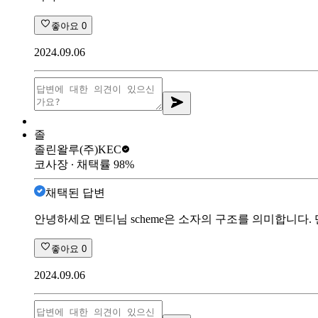
좋아요
0
2024.09.06
졸
졸린왈루
(주)KEC
코사장
∙ 채택률
98
%
채택된 답변
안녕하세요 멘티님 scheme은 소자의 구조를 의미합니다.
좋아요
0
2024.09.06