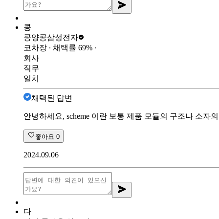
콩
콩양콩
삼성전자
코차장
∙ 채택률
69
%
∙
회사
직무
일치
채택된 답변
안녕하세요, scheme 이란 보통 제품 모듈의 구조나 소자의
좋아요
0
2024.09.06
다