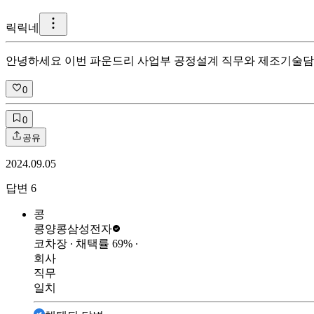
릭
릭네
안녕하세요 이번 파운드리 사업부 공정설계 직무와 제조기술담
0
0
공유
2024.09.05
답변
6
콩
콩양콩
삼성전자
코차장
∙ 채택률
69
%
∙
회사
직무
일치