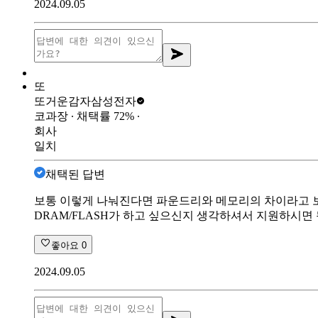
2024.09.05
또
또거운감자
삼성전자
코과장
∙ 채택률
72
%
∙
회사
일치
채택된 답변
보통 이렇게 나눠진다면 파운드리와 메모리의 차이라고 
DRAM/FLASH가 하고 싶으신지 생각하셔서 지원하시면
좋아요
0
2024.09.05