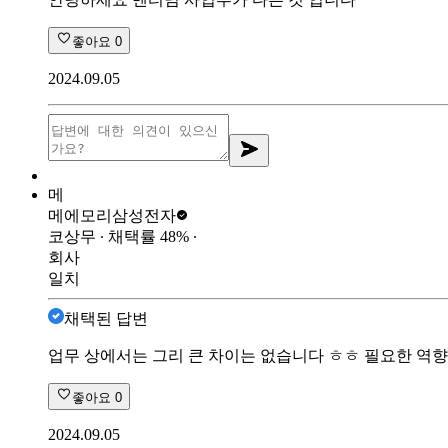
좋아요
0
2024.09.05
메
메에모리
삼성전자
코상무
∙ 채택률
48
%
∙
회사
일치
채택된 답변
업무 상에서는 그리 큰 차이는 없습니다 ㅎㅎ 필요한 역
좋아요
0
2024.09.05