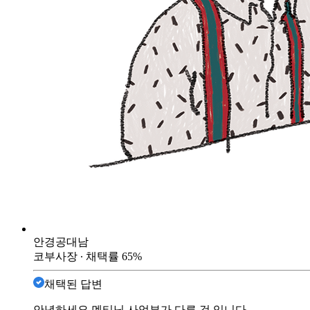
안경공대남
코부사장
∙ 채택률
65
%
채택된 답변
안녕하세요 멘티님 사업부가 다른 것 입니다