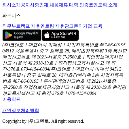
회사소개
공지사항
인재 채용
제휴 대학 인증
코멘토픽 소개
파트너스
직무부트캠프 제휴
멘토링 제휴
광고문의
기업 교육
(주)코멘토ㅣ대표이사 이재성ㅣ사업자등록번호 487-86-00195
04512 서울특별시 중구 칠패로 28, 메리츠강북타워 3층
통신판
매업신고번호 제 2021-서울중구-2580호ㅣ직업정보제공사업
신고
서울청 제 2018-19호ㅣ원격평생교육시설신고 제 원
격-376호
070-4154-0804
(주)코멘토ㅣ대표이사 이재성
04512
서울특별시 중구 칠패로 28, 메리츠강북타워 3층
사업자등록
번호 487-86-00195ㅣ통신판매업신고번호 제 2021-서울중
구-2580호
직업정보제공사업신고 서울청 제 2018-19호
원격평
생교육시설신고 제 원격-376호ㅣ070-4154-0804
이용약관
개인정보처리방침
Copyright by (주)코멘토. All right reserved.