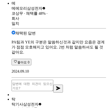
메
메에모리
삼성전자
코상무
∙ 채택률
48
%
∙
회사
일치
채택된 답변
PA팀과 YE의 구분은 말씀하신것과 같지만 요즘은 경계
가 점점 모호해지고 있어요. 2번 처럼 말씀하셔도 될 것
같아요.
좋아요
0
2024.09.10
탁
탁기사
삼성전자