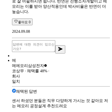
로 잘 어필하시면 됩니다. 반연은 선행소자개발이고 메
모리는 이를 받아 양산적용인데 박사비율은 반연이 더
높습니다.
좋아요
0
2024.09.08
메
메에모리
삼성전자
코상무
∙ 채택률
48
%
∙
회사
일치
채택된 답변
센서 하셨던 분들은 직무 다양하게 가시는 것 같아요 저
는 메모리 공정설계 추천드려요