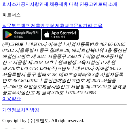
회사소개
공지사항
인재 채용
제휴 대학 인증
코멘토픽 소개
파트너스
직무부트캠프 제휴
멘토링 제휴
광고문의
기업 교육
(주)코멘토ㅣ대표이사 이재성ㅣ사업자등록번호 487-86-00195
04512 서울특별시 중구 칠패로 28, 메리츠강북타워 3층
통신판
매업신고번호 제 2021-서울중구-2580호ㅣ직업정보제공사업
신고
서울청 제 2018-19호ㅣ원격평생교육시설신고 제 원
격-376호
070-4154-0804
(주)코멘토ㅣ대표이사 이재성
04512
서울특별시 중구 칠패로 28, 메리츠강북타워 3층
사업자등록
번호 487-86-00195ㅣ통신판매업신고번호 제 2021-서울중
구-2580호
직업정보제공사업신고 서울청 제 2018-19호
원격평
생교육시설신고 제 원격-376호ㅣ070-4154-0804
이용약관
개인정보처리방침
Copyright by (주)코멘토. All right reserved.