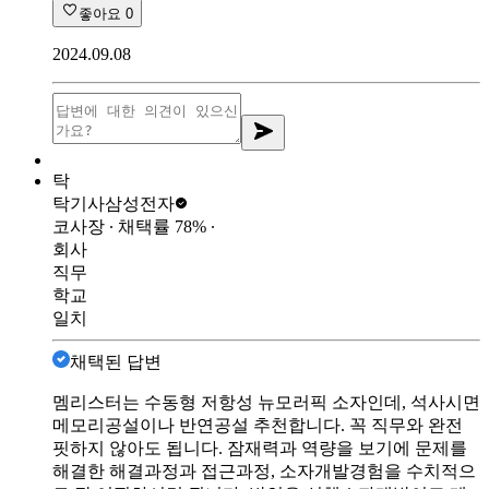
좋아요
0
2024.09.08
탁
탁기사
삼성전자
코사장
∙ 채택률
78
%
∙
회사
직무
학교
일치
채택된 답변
멤리스터는 수동형 저항성 뉴모러픽 소자인데, 석사시면
메모리공설이나 반연공설 추천합니다. 꼭 직무와 완전
핏하지 않아도 됩니다. 잠재력과 역량을 보기에 문제를
해결한 해결과정과 접근과정, 소자개발경험을 수치적으