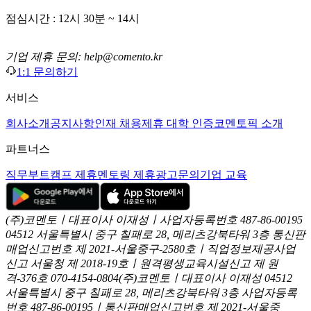
점심시간 : 12시 30분 ~ 14시
기업 제휴 문의: help@comento.kr
1:1 문의하기
서비스
회사소개
공지사항
인재 채용
제휴 대학 인증
코멘토픽 소개
파트너스
직무부트캠프 제휴
멘토링 제휴
광고문의
기업 교육
(주)코멘토ㅣ대표이사 이재성ㅣ사업자등록번호 487-86-00195
04512 서울특별시 중구 칠패로 28, 메리츠강북타워 3층
통신판
매업신고번호 제 2021-서울중구-2580호ㅣ직업정보제공사업
신고
서울청 제 2018-19호ㅣ원격평생교육시설신고 제 원
격-376호
070-4154-0804
(주)코멘토ㅣ대표이사 이재성
04512
서울특별시 중구 칠패로 28, 메리츠강북타워 3층
사업자등록
번호 487-86-00195ㅣ통신판매업신고번호 제 2021-서울중