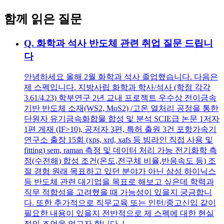
함께 읽은 질문
Q.
화학과 석사 반도체 관련 취업 질문 드립니
다
안녕하세요 올해 2월 화학과 석사 졸업했습니다. 다음은
제 스펙입니다. 지방사립 화학과 학사/석사 (학점 각각
3.61/4.23) 학부연구 2년 교내 프로젝트 우수상 전이금속
기반 반도체 소재(WS2, MoS2) /고온 열처리 공정을 통한
단원자 유기금속화합물 합성 및 분석 SCIE급 논문 1저자
1편 게재 (IF>10), 공저자 3편, 특허 출원 3건 포항가속기
연구소 출장 15회 (xps, xrd, xafs 등 빔라인 직접 사용 및
fitting) sem, raman 측정 및 데이터 처리 가능 전기화학 측
정(수전해) 합성 조건(온도,전구체 비율,반응속도 등) 조
절 경험 원래 목표하고 있던 분야가 아닌 삼성 하이닉스
등 반도체 관련 대기업을 목표로 해보고 싶은데 학력과
직무 적합성을 고려했을 때 가능성이 있을지 궁금합니
다. 또한 추가적으로 직무교육 또는 인턴/중고신입 같이
필요한 내용이 있을지 전반적으로 제 스펙에 대한 현실
적인 조언을 얻고자 합니다..!