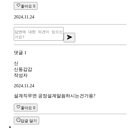
좋아요
0
2024.11.24
댓글
1
신
신동갑갑
작성자
2024.11.24
설계직무면 공정설계말씀하시는건가용?
좋아요
0
답글 달기