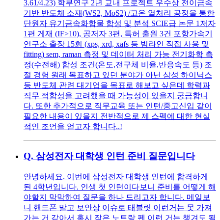
3.61/4.23) 학부연구 2년 교내 프로젝트 우수상 전이금속
기반 반도체 소재(WS2, MoS2) /고온 열처리 공정을 통한
단원자 유기금속화합물 합성 및 분석 SCIE급 논문 1저자
1편 게재 (IF>10), 공저자 3편, 특허 출원 3건 포항가속기
연구소 출장 15회 (xps, xrd, xafs 등 빔라인 직접 사용 및
fitting) sem, raman 측정 및 데이터 처리 가능 전기화학 측
정(수전해) 합성 조건(온도,전구체 비율,반응속도 등) 조
절 경험 원래 목표하고 있던 분야가 아닌 삼성 하이닉스
등 반도체 관련 대기업을 목표로 해보고 싶은데 학력과
직무 적합성을 고려했을 때 가능성이 있을지 궁금합니
다. 또한 추가적으로 직무교육 또는 인턴/중고신입 같이
필요한 내용이 있을지 전반적으로 제 스펙에 대한 현실
적인 조언을 얻고자 합니다..!
Q.
삼성전자 대학생 인턴 준비 질문입니다
안녕하세요. 이번에 삼성전자 대학생 인턴에 합격하게
된 4학년입니다. 인생 첫 인턴이다보니 준비를 어떻게 해
야할지 막막하여 질문을 하나 드리고자 합니다. 메일보
니 핸드폰 말고 보안상 이슈로 태블릿 이런거는 못 가져
가는 거 같아서 혹시 작은 노트랑 펜 이런 거는 챙겨도 될