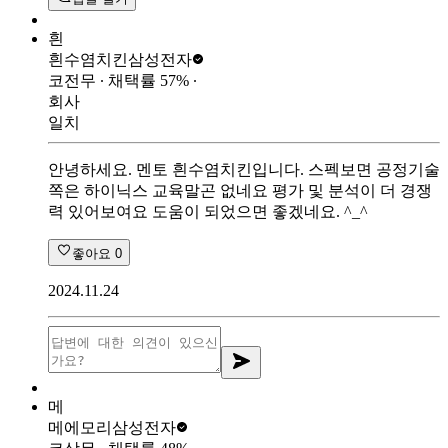
흰
흰수염치킨
삼성전자
코전무
∙ 채택률
57
%
∙
회사
일치
안녕하세요. 멘토 흰수염치킨입니다. 스펙보면 공정기술
쪽은 하이닉스 교육말곤 없네요 평가 및 분석이 더 경쟁
력 있어보여요 도움이 되었으면 좋겠네요. ^_^
좋아요
0
2024.11.24
메
메에모리
삼성전자