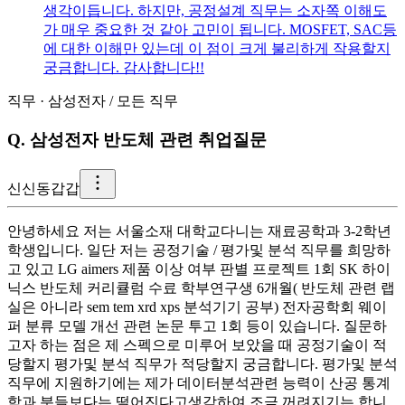
생각이듭니다. 하지만, 공정설계 직무는 소자쪽 이해도
가 매우 중요한 것 같아 고민이 됩니다. MOSFET, SAC등
에 대한 이해만 있는데 이 점이 크게 불리하게 작용할지
궁금합니다. 감사합니다!!
직무
·
삼성전자
/
모든 직무
Q.
삼성전자 반도체 관련 취업질문
신
신동갑갑
안녕하세요 저는 서울소재 대학교다니는 재료공학과 3-2학년
학생입니다. 일단 저는 공정기술 / 평가및 분석 직무를 희망하
고 있고 LG aimers 제품 이상 여부 판별 프로젝트 1회 SK 하이
닉스 반도체 커리큘럼 수료 학부연구생 6개월( 반도체 관련 랩
실은 아니라 sem tem xrd xps 분석기기 공부) 전자공학회 웨이
퍼 분류 모델 개선 관련 논문 투고 1회 등이 있습니다. 질문하
고자 하는 점은 제 스펙으로 미루어 보았을 때 공정기술이 적
당할지 평가및 분석 직무가 적당할지 궁금합니다. 평가및 분석
직무에 지원하기에는 제가 데이터분석관련 능력이 산공 통계
학과 분들보다는 떨어진다고생각하여 조금 꺼려지기는 합니