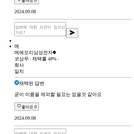
좋아요
0
2024.09.08
메
메에모리
삼성전자
코상무
∙ 채택률
48
%
∙
회사
일치
채택된 답변
굳이 이름을 제외할 필요는 없을것 같아요
좋아요
0
2024.09.08