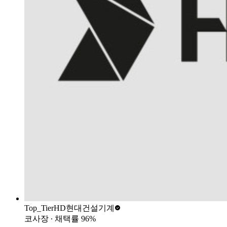
Top_Tier
HD현대건설기계
코사장
∙ 채택률
96
%