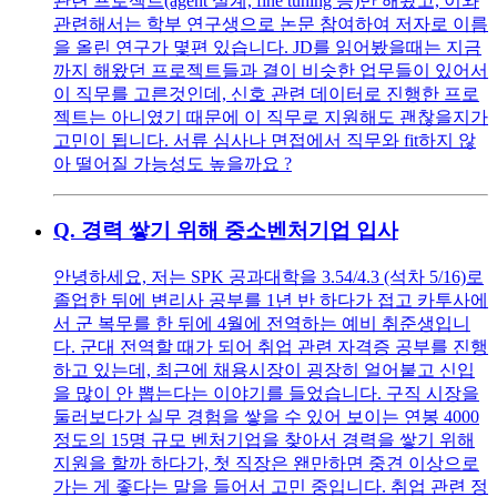
관련 프로젝트(agent 설계, fine tuning 등)만 해왔고, 이와
관련해서는 학부 연구생으로 논문 참여하여 저자로 이름
을 올린 연구가 몇편 있습니다. JD를 읽어봤을때는 지금
까지 해왔던 프로젝트들과 결이 비슷한 업무들이 있어서
이 직무를 고른것인데, 신호 관련 데이터로 진행한 프로
젝트는 아니였기 때문에 이 직무로 지원해도 괜찮을지가
고민이 됩니다. 서류 심사나 면접에서 직무와 fit하지 않
아 떨어질 가능성도 높을까요 ?
Q.
경력 쌓기 위해 중소벤처기업 입사
안녕하세요, 저는 SPK 공과대학을 3.54/4.3 (석차 5/16)로
졸업한 뒤에 변리사 공부를 1년 반 하다가 접고 카투사에
서 군 복무를 한 뒤에 4월에 전역하는 예비 취준생입니
다. 군대 전역할 때가 되어 취업 관련 자격증 공부를 진행
하고 있는데, 최근에 채용시장이 굉장히 얼어붙고 신입
을 많이 안 뽑는다는 이야기를 들었습니다. 구직 시장을
둘러보다가 실무 경험을 쌓을 수 있어 보이는 연봉 4000
정도의 15명 규모 벤처기업을 찾아서 경력을 쌓기 위해
지원을 할까 하다가, 첫 직장은 왠만하면 중견 이상으로
가는 게 좋다는 말을 들어서 고민 중입니다. 취업 관련 정