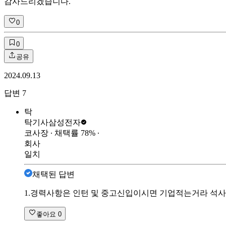
감사드리겠습니다.
0
0
공유
2024.09.13
답변
7
탁
탁기사
삼성전자
코사장
∙ 채택률
78
%
∙
회사
일치
채택된 답변
1.경력사항은 인턴 및 중고신입이시면 기업적는거라 석사는
좋아요
0