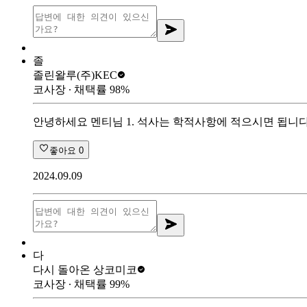
졸
졸린왈루
(주)KEC
코사장
∙ 채택률
98
%
안녕하세요 멘티님 1. 석사는 학적사항에 적으시면 됩니다.
좋아요
0
2024.09.09
다
다시 돌아온 상
코미코
코사장
∙ 채택률
99
%