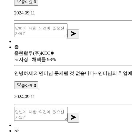
좋아요
0
2024.09.11
졸
졸린왈루
(주)KEC
코사장
∙ 채택률
98
%
안녕하세요 멘티님 문제될 것 없습니다~ 멘티님의 취업에
좋아요
0
2024.09.11
하