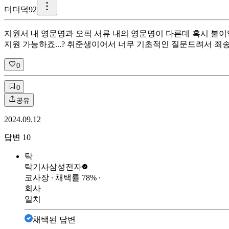
더
더덕92
지원서 내 영문명과 오픽 서류 내의 영문명이 다른데 혹시 불이익
지원 가능하죠...? 취준생이어서 너무 기초적인 질문드려서 죄송
0
0
공유
2024.09.12
답변
10
탁
탁기사
삼성전자
코사장
∙ 채택률
78
%
∙
회사
일치
채택된 답변